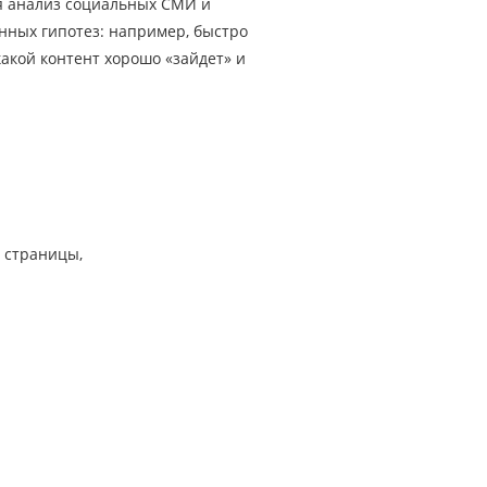
я анализ социальных СМИ и
нных гипотез: например, быстро
какой контент хорошо «зайдет» и
е страницы,