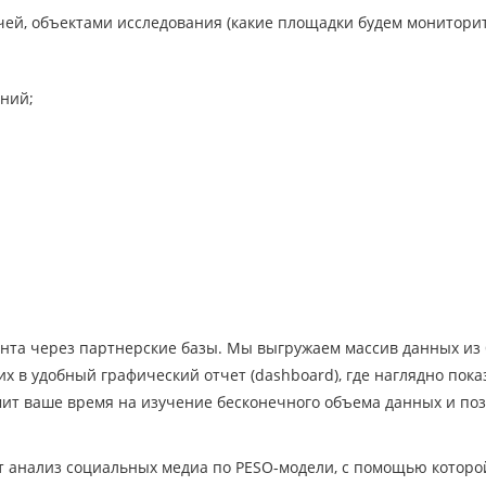
чей, объектами исследования (какие площадки будем монитори
ний;
ента через партнерские базы. Мы выгружаем массив данных из
 в удобный графический отчет (dashboard), где наглядно пок
мит ваше время на изучение бесконечного объема данных и по
т анализ социальных медиа по PESO-модели, с помощью котор