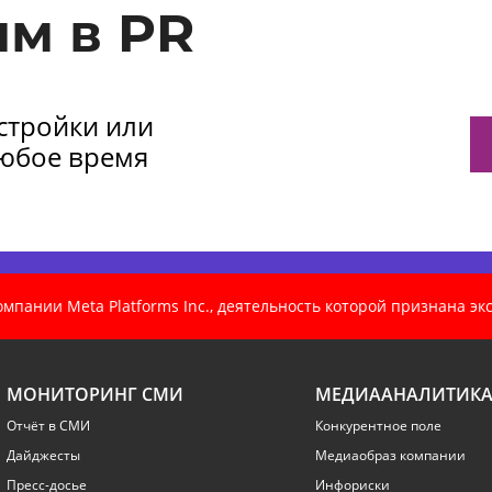
м в PR
астройки или
любое время
пании Meta Platforms Inc., деятельность которой признана э
МОНИТОРИНГ СМИ
МЕДИААНАЛИТИК
Отчёт в СМИ
Конкурентное поле
Дайджесты
Медиаобраз компании
Пресс-досье
Инфориски