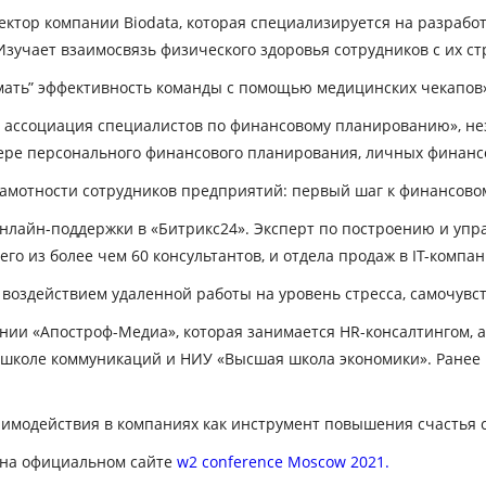
ктор компании Biodata, которая специализируется на разработ
зучает взаимосвязь физического здоровья сотрудников с их с
омать” эффективность команды с помощью медицинских чекапов»
 ассоциация специалистов по финансовому планированию», не
ере персонального финансового планирования, личных финанс
амотности сотрудников предприятий: первый шаг к финансово
нлайн-поддержки в «Битрикс24». Эксперт по построению и у
о из более чем 60 консультантов, и отдела продаж в IT-компан
воздействием удаленной работы на уровень стресса, самочувст
нии «Апостроф-Медиа», которая занимается HR-консалтингом, 
 школе коммуникаций и НИУ «Высшая школа экономики». Ранее в
аимодействия в компаниях как инструмент повышения счастья 
 на официальном сайте
w2 conference Moscow 2021.