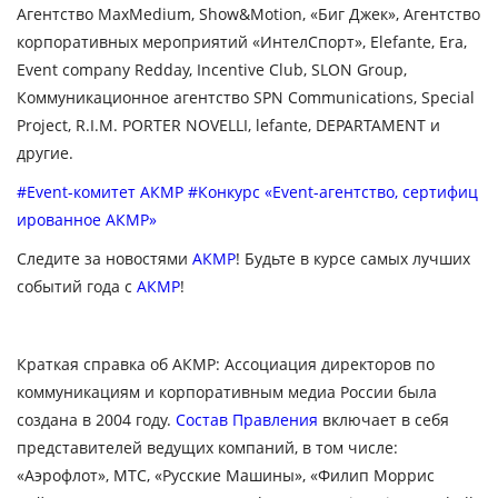
Агентство MaxMedium, Show&Motion, «Биг Джек», Агентство
корпоративных мероприятий «ИнтелСпорт», Elefante, Era,
Event company Redday, Incentive Club, SLON Group,
Коммуникационное агентство SPN Communications, Special
Project, R.I.M. PORTER NOVELLI,
lefante,
DEPARTAMENT и
другие.
#Event-комитет АКМР
#Конкурс «Event-агентство, сертифиц
ированное АКМР»
Следите за новостями
АКМР
! Будьте в курсе самых лучших
событий года c
АКМР
!
Краткая справка об АКМР:
Ассоциация директоров по
коммуникациям и корпоративным медиа России была
создана в 2004 году.
Состав Правления
включает в себя
представителей ведущих компаний, в том числе:
«Аэрофлот», МТС, «Русские Машины», «Филип Моррис