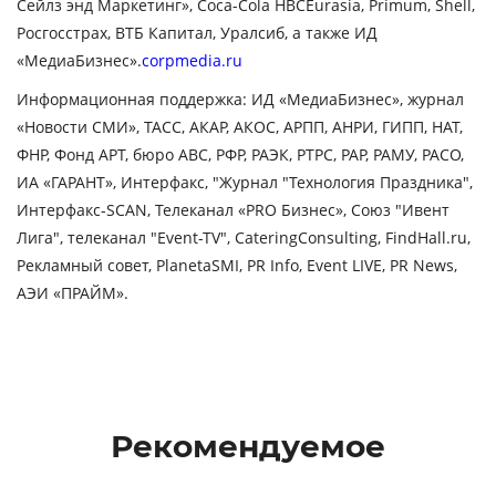
Сейлз энд Маркетинг», Coca-Cola
HBCEurasia, Primum, Shell,
Росгосстрах, ВТБ Капитал, Уралсиб, а также ИД
«МедиаБизнес».
corpmedia.ru
Информационная поддержка:
ИД «МедиаБизнес», журнал
«Новости СМИ», ТАСС, АКАР, АКОС, АРПП, АНРИ, ГИПП, НАТ,
ФНР, Фонд АРТ, бюро АВС, РФР, РАЭК, РТРС, РАР, РАМУ, РАСО,
ИА «ГАРАНТ», Интерфакс, "Журнал "Технология Праздника",
Интерфакс-SCAN, Телеканал «PRO Бизнес», Союз "Ивент
Лига", телеканал "Event-TV", CateringConsulting, FindHall.ru,
Рекламный совет,
PlanetaSMI, PR Info, Event LIVE, PR News,
АЭИ «ПРАЙМ».
Рекомендуемое