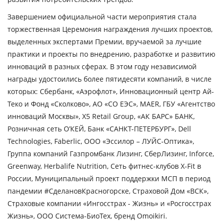
Завершением официальной части мероприятия стала
торжественная Церемония награждения лучших проектов,
выделенных экспертами Премии, вручаемой за лучшие
практики и проекты по внедрению, разработке и развитию
инноваций в разных сферах. В этом году независимой
награды удостоились более пятидесяти компаний, в числе
которых: Сбербанк, «Аэрофлот», Инновационный центр Ай-
Теко и Фонд «Сколково», АО «СО ЕЭС», MAER, ГБУ «Агентство
инноваций Москвы», X5 Retail Group, «АК БАРС» БАНК,
Розничная сеть О’КЕЙ, Банк «САНКТ-ПЕТЕРБУРГ», Dell
Technologies, Faberlic, ООО «Эссилор – ЛУЙС-Оптика»,
Группа компаний Газпромбанк Лизинг, СберЛизинг, Inforce,
Greenway, Herbalife Nutrition, Сеть фитнес-клубов X-Fit в
России, Муниципальный проект поддержки МСП в период
пандемии #СделановКрасногорске, Страховой Дом «ВСК»,
Страховые компании «Ингосстрах - Жизнь» и «Росгосстрах
Жизнь», ООО Система-БиоТех, бренд Omoikiri.