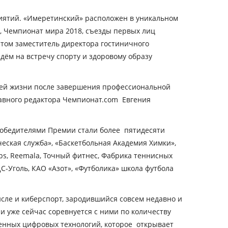
иятий.
«Имеретинский» расположен в уникальном
, Чемпионат мира 2018, съезды первых лиц
том заместитель директора гостиничного
дём на встречу спорту и здоровому образу
оей жизни после завершения профессиональной
главного редактора Чемпионат.com Евгения
 Победителями Премии стали более пятидесяти
еская служба», «Баскетбольная Академия Химки»,
ps, Reemala, Точный фитнес, Фабрика теннисных
С-Уголь, КАО «Азот», «Футболика» школа футбола
исле и киберспорт, зародившийся совсем недавно и
 уже сейчас соревнуется с ними по количеству
енных цифровых технологий, которое открывает