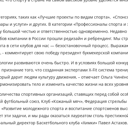
егориях, таких как «Лучшие проекты по видам спорта», «Спон
ры и услуги» и других. В категории «Профессионалы спорта и 
 большой честью и ответственностью одновременно. Недавно 
бов компании в России прошли редизайн и ребрендинг. Мы стр
та в сети клубов для нас — безостановочный процесс. Выражаю
, -
комментирует свою победу президент букмекерской компани
хнологии развиваются очень быстро. И в условиях большой кон
признание того, что созданная экспертами X-Fit система трен
оторый дарит людям культуру движения
, – отмечает Ольга Чинён
рмонизировать тело и изменить качество жизни на всех уровня
количества спортивных организаций, ставящих перед собой особ
ий футбольный союз, Клуб «Кожаный мяч», Федерация стрельбы
.
«Развитие молодежного спорта и воспитание спортсменов вы
т эти задачи, и мы рады оказаться лауреатом столь престижно
альный директор Баскетбольного клуба «Химки» Павел Астахов.