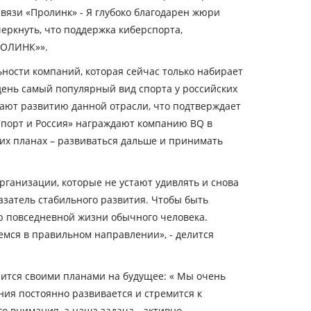
связи «Пролинк» -
Я глубоко благодарен жюри
еркнуть, что поддержка киберспорта,
РОЛИНК»».
ности компаний, которая сейчас только набирает
день самый популярный вид спорта у российских
гают развитию данной отрасли, что подтверждает
Спорт и Россия» награждают компанию BQ в
их планах – развиваться дальше и принимать
рганизации, которые не устают удивлять и снова
азатель стабильного развития. Чтобы быть
ью повседневной жизни обычного человека.
жемся в правильном направлении»,
- делится
лится своими планами на будущее: «
Мы очень
ния постоянно развивается и стремится к
о внимания, а наша задача - активно