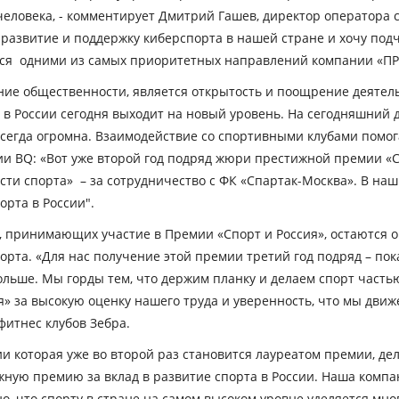
человека,
- комментирует Дмитрий Гашев, директор оператора 
 развитие и поддержку киберспорта в нашей стране и хочу подч
тся одними из самых приоритетных направлений компании «П
ие общественности, является открытость и поощрение деятель
 в России сегодня выходит на новый уровень. На сегодняшний 
 всегда огромна. Взаимодействие со спортивными клубами помо
ии BQ:
«Вот уже второй год подряд жюри престижной премии «
ти спорта» – за сотрудничество с ФК «Спартак-Москва». В наш
орта в России".
 принимающих участие в Премии «Спорт и Россия», остаются о
орта. «
Для нас получение этой премии третий год подряд – пок
ольше. Мы горды тем, что держим планку и делаем спорт част
» за высокую оценку нашего труда и уверенность, что мы дви
итнес клубов Зебра.
ии которая уже во второй раз становится лауреатом премии, де
жную премию за вклад в развитие спорта в России. Наша компа
, что спорту в стране на самом высоком уровне уделяется мног