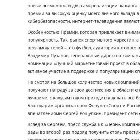
новые возможности для самореализации каждого 
премии за высокую оценку моего личного вклада в
кибербезопасности, интернет-телевидения являю
Особенностью Премии, которая привлекает вниман
популярность. Так, рынок спортивного маркетинга
рекламодателей – это футбол, аудитория которого
Владимир Пузанов, генеральный директор компан
номинации «Лучший маркетинговый проект в облас
активное участие в поддержке и популяризации сп
Не смотря на большое количество новых компаний,
получают награду за свои достижения в области сп
лучшими, с каждым годом приходится делать всё б
Благодарим организаторов Форума «Спорт и Россия
впечатлениями Сергей Рощупкин, президент сети ф
Вслед за Сергеем, пресс-служба БК «Леон», компан
рады во второй раз подряд получить столь прести
совершенствованию во всех направлениях. Приятно