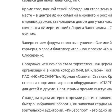
сервиса для любителей спорта!».
Кроме того, важной темой обсуждения стала тема
месте – в центре ярких событий мирового и росс
мировых держав, становились домом для участни
комплекса «Имеретинский» Лариса Зацепилина -
С
жизни!».
Завершением форума стало выступление Олимпийск
карьеры, о своём благотворительном проекте «Гонк
Слюсаренко.
Продолжением вечера стала торжественная церемо
организаций, в числе которых X-Fit, БК «Леон», 
ПАО «НК «РОСНЕФТЬ», Журнал «Главная Ставка», Кр
столов и спортивно-игрового оборудования «СТАРТ 
для детей и другие. Партнерами премии выступил
С каждым годом интерес к премии растет, привлек
быстро набравший обороты, он завоевал сердца ми
зрительской аудитории.
«Киберспорт - это одно и