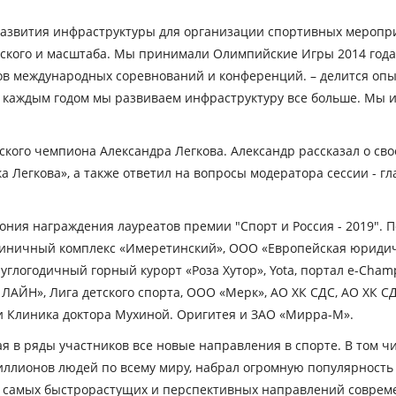
 развития инфраструктуры для организации спортивных меропр
ийского и масштаба. Мы принимали Олимпийские Игры 2014 года
ков международных соревнований и конференций. –
делится опы
 каждым годом мы развиваем инфраструктуру все больше.
Мы и
ого чемпиона Александра Легкова. Александр рассказал о св
а Легкова», а также ответил на вопросы модератора сессии - 
ния награждения лауреатов премии "Спорт и Россия - 2019".
Гостиничный комплекс «Имеретинский», ООО «Европейская юридич
углогодичный горный курорт «Роза Хутор», Yota, портал e-Cham
ЛАЙН», Лига детского спорта, ООО «Мерк», АО ХК СДС, АО ХК СД
и Клиника доктора Мухиной. Оригитея и ЗАО «Мирра-М».
ая в ряды участников все новые направления в спорте. В том ч
ллионов людей по всему миру, набрал огромную популярность и
з самых быстрорастущих и перспективных направлений соврем