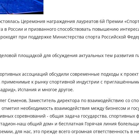
состоялась Церемония награждения лауреатов 6й Премии «Спорт
 в России и призванного способствовать повышению интереса 
роходят при поддержке Министерства спорта Российской Федер
еловой площадкой для обсуждения актуальных тем развития па
портивных ассоциаций обсудили современные подходы к проек
, применимые к рынку спортивной индустрии с приглашённым
Мадрид», Испания и многое другое.
Олег Семенов, Заместитель директора по взаимодействию со 
и отметил необходимость взаимодействия между бизнесом и гос
ных соревнований - общая задача государства, спортивных фе
Стадион-наш общий дом» и бесплатная Горячая линия болельщик
емии, для нас, это прежде всего огромная ответственность в 