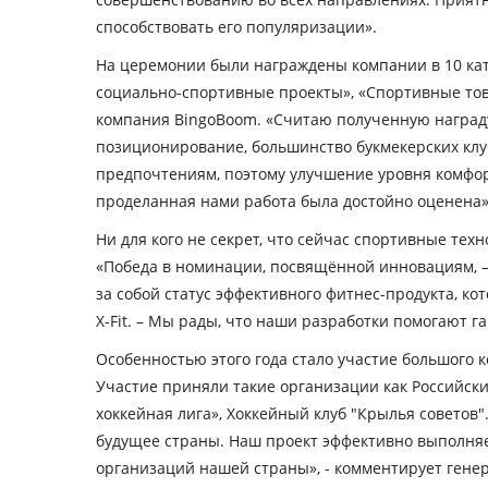
способствовать его популяризации».
На церемонии были награждены компании в 10 кат
социально-спортивные проекты», «Спортивные това
компания BingoBoom.
«Считаю полученную награду
позиционирование, большинство букмекерских клу
предпочтениям, поэтому улучшение уровня комфор
проделанная нами работа была достойно оценена»
Ни для кого не секрет, что сейчас спортивные те
«Победа в номинации, посвящённой инновациям, – 
за собой статус эффективного фитнес-продукта, к
X-Fit. –
Мы рады, что наши разработки помогают га
Особенностью этого года стало участие большого 
Участие приняли такие организации как Российск
хоккейная лига», Хоккейный клуб "Крылья советов"
будущее страны. Наш проект эффективно выполняе
организаций нашей страны», -
комментирует генер