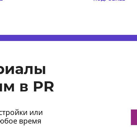
риалы
м в PR
астройки или
любое время