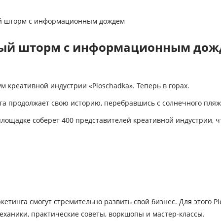
ый шторм с информационным дождем
ный шторм с информационным до
ум креативной индустрии «
Ploschadka». Теперь в горах.
га продолжает свою историю, перебравшись с солнечного пля
 площадке соберет 400 представителей креативной индустрии, 
кетинга смогут стремительно развить свой бизнес. Для этого P
аники, практические советы, воркшопы и мастер-классы.