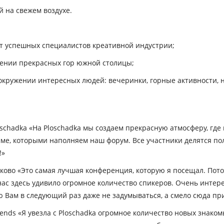
й на свежем воздухе.
от успешных специалистов креативной индустрии;
жении прекрасных гор южной столицы;
в окружении интересных людей: вечеринки, горные активности,
chadka «На Ploschadka мы создаем прекрасную атмосферу, где
мме, которыми наполняем наш форум. Все участники делятся п
!»
ово «Это самая лучшая конференция, которую я посещал. Потом
 нас здесь удивило огромное количество спикеров. Очень инте
ю Вам в следующий раз даже не задумываться, а смело сюда пр
ends «Я увезла с Ploschadka огромное количество новых знаком