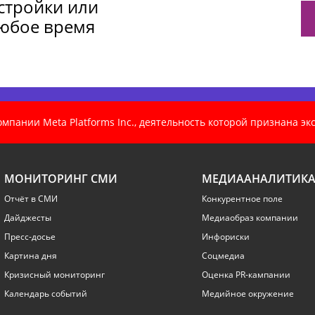
астройки или
любое время
пании Meta Platforms Inc., деятельность которой признана э
МОНИТОРИНГ СМИ
МЕДИААНАЛИТИК
Отчёт в СМИ
Конкурентное поле
Дайджесты
Медиаобраз компании
Пресс-досье
Инфориски
Картина дня
Соцмедиа
Кризисный мониторинг
Оценка PR-кампании
Календарь событий
Медийное окружение