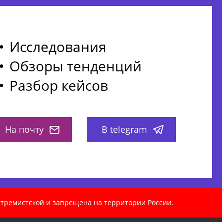
Исследования
Обзоры тенденций
Разбор кейсов
На почту
В telegram
кстремистской и запрещена на территории России.