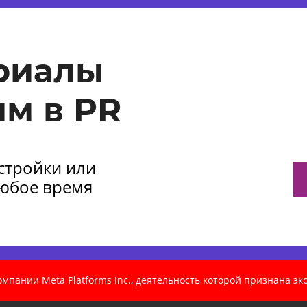
риалы
м в PR
астройки или
любое время
пании Meta Platforms Inc., деятельность которой признана э