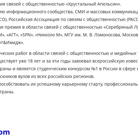
ия связей с общественностью «Хрустальный Апельсин».
ию информационного сообщества, СМИ и массовых коммуникац
О), Российская Ассоциация по связям с общественностью (РАС
я премия в области связей с общественностью «Серебряный Лу
 «АГТ», «SPN», «Никколо М», МГУ им. М. В. Ломоносова, Моско
Арт&Имидж».
ческих работ в области связей с общественностью и медийных 
ствует уже 18 лет и за эти годы завоевал всероссийскую извес
страны и является студенческим конкурсом №1 в России в сфер
кников вузов из всех российских регионов.
пособствовать их успешному карьерному старту, профессиональ
страны
.
com