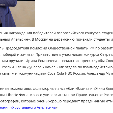
ония награждения победителей всероссийского конкурса студенч
ьный Апельсин». В Москву на церемонию приехали студенты из
ель Председателя Комиссии Общественной палаты РФ по разви
с победой и зачитал Приветствие к участникам конкурса Секр
там вручали: Ирина Романчева - начальник пресс-службы Сове
 России, Елена Дунаева - начальник отдела по взаимодейств
 связям и коммуникациям Coca-Cola HBC Россия, Александр Чу
нные коллективы: фольклорные ансамбли «Елань» и «Жили-были
анца Liberte Финансового университета при Правительстве Рос
фотографий, которые очень хорошо передают праздничную атм
мония «Хрустального Апельсина
»