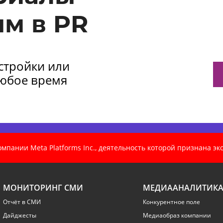
м в PR
астройки или
любое время
пании Meta Platforms Inc., деятельность которой признана э
МОНИТОРИНГ СМИ
МЕДИААНАЛИТИК
Отчёт в СМИ
Конкурентное поле
Дайджесты
Медиаобраз компании