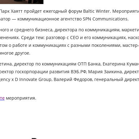
 Парк Хаятт пройдет ежегодный форум Baltic Winter. Мероприя
затор — коммуникационное агентство SPN Communications.
ого и среднего бизнеса, директора по коммуникациям, маркети
нениях. Среди тем: разговор с CEO и его коммуникациях, наскол
ом о работе и коммуникациях с разными поколениями, мастер-
ногое другое.
етина, директор по коммуникациям ОТП Банка, Екатерина Кум
ректор госкорпорации развития ВЭБ.РФ, Мария Заикина, дирек
gency x D Innovate Group, Валерий Федоров, генеральный дире
те
мероприятия.