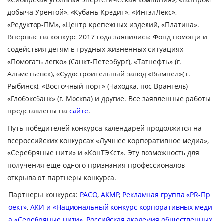
добыча Уренгой», «Кубань Кредит», «ИнтэлЛекс»,
«Редуктор-ПМ», «Центр крепежных изделий, «Платина».
Впервые на конкурс 2017 года заявились: Фонд помощи и
содействия детям в трудных жизненных ситуациях
«Помогать легко» (Санкт-Петербург), «Татнефть» (г.
Альметьевск), «Судостроительный завод «Вымпел»( г.
Рыбинск), «Восточный порт» (Находка, пос Врангель)
«Глобэксбанк» (г. Москва) и другие. Все заявленные работы
представлены на
сайте
.
Путь победителей конкурса календарей продолжится на
всероссийских конкурсах «Лучшее корпоративное медиа»,
«Серебряные нити» и «КонТЭКст». Эту возможность для
получения еще одного признания профессионалов
открывают партнеры конкурса.
Партнеры конкурса:
РАСО
,
АКМР
,
Рекламная группа «PR-Пр
оект»
,
АКИ и «Национальный конкурс корпоративных меди
а «Серебряные нити»
,
Российская академия общественных