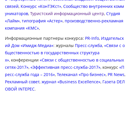
связей
,
Конкурс «КонТЭКст»
,
Сообщество внутренних комм
уникаторов
,
Туристский информационный центр
,
Студия
«Лайм»
,
типография «Астер»
,
производственно-рекламная
компания «КМС»
,
Информационные партнеры конкурса:
PR-Info
,
Издательск
ий Дом «Имидж-Медиа»
: журналы
Пресс-служба
,
«Связи с о
бщественностью в государственных структура
х»
, конференции
«Связи с общественностью в социальных
сетях-2017»
,
«Эффективная пресс-служба-2017»
, конкурс
«П
ресс-служба года – 2016»
,
Телеканал «Про бизнес»
,
PR News
,
Рекламный совет
,
журнал «Business Excellence»
,
Газета DЕЛ
ОВОЙ INТЕРЕС
.