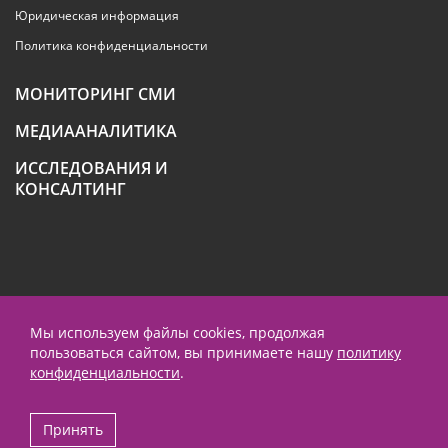
Юридическая информация
Политика конфиденциальности
МОНИТОРИНГ СМИ
МЕДИААНАЛИТИКА
ИССЛЕДОВАНИЯ И
КОНСАЛТИНГ
+7 (495) 789-4259
Мы используем файлы cookies, продолжая
пользоваться сайтом, вы принимаете нашу
политику
contact@prnews.ru
конфиденциальности
.
Performance маркетинг - Emisart
Принять
© 1995-2026 ООО «ПиАрНьюс Партнерс»