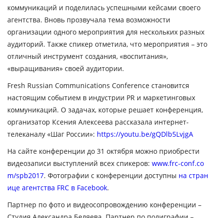
коммуникаций и поделилась успешными кейсами своего
агентства. Вновь прозвучала тема возможности
организации одного мероприятия для нескольких разных
аудиторий. Также спикер отметила, что мероприятия – это
отличный инструмент создания, «воспитания»,
«выращивания» своей аудитории.
Fresh Russian Communications Conference становится
настоящим событием в индустрии PR и маркетинговых
коммуникаций. О задачах, которые решает конференция,
организатор
Ксения Алексеева
рассказала интернет-
телеканалу «Шаг России»:
https://youtu.be/gQDlb5LvjgA
На сайте конференции до 31 октября можно приобрести
видеозаписи выступлений всех спикеров:
www.frc-conf.co
m/spb2017
. Фотографии с конференции доступны
на стран
ице агентства FRC в Facebook
.
Партнер по фото и видеосопровождению конференции –
Студия Александра Беляева. Партнер по полиграфии –