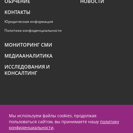
ОБУЧЕНИЕ
НОВОСТИ
КОНТАКТЫ
Юридическая информация
Политика конфиденциальности
МОНИТОРИНГ СМИ
МЕДИААНАЛИТИКА
ИССЛЕДОВАНИЯ И
КОНСАЛТИНГ
+7 (495) 789-4259
Мы используем файлы cookies, продолжая
пользоваться сайтом, вы принимаете нашу
политику
contact@prnews.ru
конфиденциальности
.