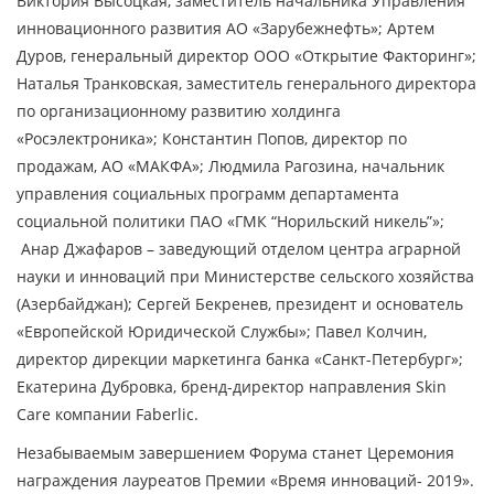
Виктория Высоцкая, заместитель начальника Управления
инновационного развития АО «Зарубежнефть»; Артем
Дуров, генеральный директор ООО «Открытие Факторинг»;
Наталья Транковская, заместитель генерального директора
по организационному развитию холдинга
«Росэлектроника»; Константин Попов, директор по
продажам, АО «МАКФА»; Людмила Рагозина, начальник
управления социальных программ департамента
социальной политики ПАО «ГМК “Норильский никель”»;
Анар Джафаров – заведующий отделом центра аграрной
науки и инноваций при Министерстве сельского хозяйства
(Азербайджан); Сергей Бекренев, президент и основатель
«Европейской Юридической Службы»; Павел Колчин,
директор дирекции маркетинга банка «Санкт-Петербург»;
Екатерина Дубровка, бренд-директор направления Skin
Care компании Faberlic.
Незабываемым завершением Форума станет Церемония
награждения лауреатов Премии «Время инноваций- 2019».