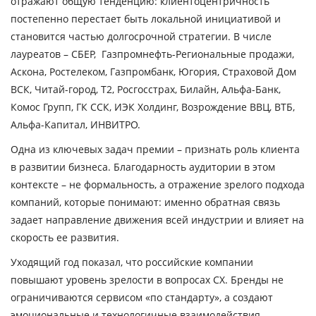
отражают общую тенденцию: клиентоцентричность
постепенно перестает быть локальной инициативой и
становится частью долгосрочной стратегии. В числе
лауреатов – СБЕР, Газпромнефть-Региональные продажи,
Аскона, Ростелеком, Газпромбанк, Югория, Страховой Дом
ВСК, Читай-город, Т2, Росгосстрах, Билайн, Альфа-Банк,
Комос Групп, ГК ССК, ИЭК Холдинг, Возрождение ВВЦ, ВТБ,
Альфа-Капитал, ИНВИТРО.
Одна из ключевых задач премии – признать роль клиента
в развитии бизнеса. Благодарность аудитории в этом
контексте – не формальность, а отражение зрелого подхода
компаний, которые понимают: именно обратная связь
задает направление движения всей индустрии и влияет на
скорость ее развития.
Уходящий год показал, что российские компании
повышают уровень зрелости в вопросах CX. Бренды не
ограничиваются сервисом «по стандарту», а создают
эмоциональные и технологичные взаимодействия,