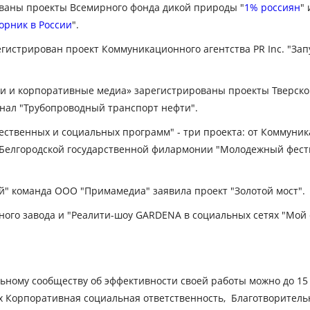
ваны проекты Всемирного фонда дикой природы "
1% россиян
" 
рник в России
".
стрирован проект Коммуникационного агентства PR Inc. "Запу
 и корпоративные медиа» зарегистрированы проекты Тверского
рнал "Трубопроводный транспорт нефти".
ственных и социальных программ" - три проекта: от Коммуник
 Белгородской государственной филармонии "Молодежный фестив
й" команда ООО "Примамедиа" заявила проект "Золотой мост"
ьного завода и "Реалити-шоу GARDENA в социальных сетях "Мой
льному сообществу об эффективности своей работы можно до 15 
х
Корпоративная социальная ответственность,
Благотворитель