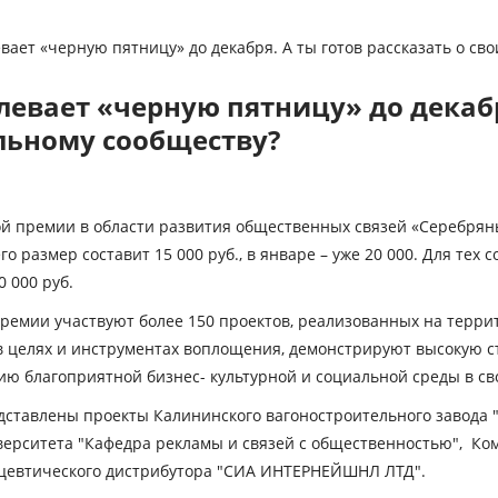
ает «черную пятницу» до декабря. А ты готов рассказать о св
вает «черную пятницу» до декабря
льному сообществу?
 премии в области развития общественных связей «Серебряны
размер составит 15 000 руб., в январе – уже 20 000. Для тех 
0 000 руб.
ремии участвуют более 150 проектов, реализованных на террит
 в целях и инструментах воплощения, демонстрируют высокую с
ю благоприятной бизнес- культурной и социальной среды в св
ставлены проекты Калининского вагоностроительного завода 
верситета "Кафедра рекламы и связей с общественностью", Ко
ацевтического дистрибутора "СИА ИНТЕРНЕЙШНЛ ЛТД".