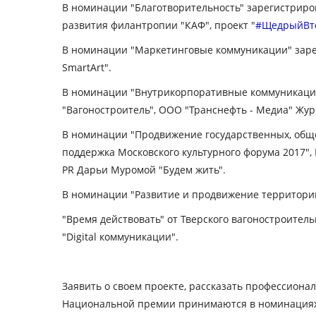
В номинации "Благотворительность" зарегистриро
развития филантропии "КАФ", проект "
#ЩедрыйВто
В номинации "Маркетинговые коммуникации" зареги
SmartArt".
В номинации "Внутрикорпоративные коммуникации
"Вагоностроитель", ООО "Транснефть - Медиа" Жу
В номинации "Продвижение государственных, обще
поддержка Московского культурного форума 2017",
PR Дарьи Муромой "Будем жить".
В номинации "Развитие и продвижение территори
"Время действовать" от Тверского вагоностроител
"Digital коммуникации".
Заявить о своем проекте, рассказать профессиона
Национальной премии принимаются в номинация