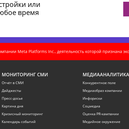
астройки или
любое время
пании Meta Platforms Inc., деятельность которой признана э
МОНИТОРИНГ СМИ
МЕДИААНАЛИТИК
Отчёт в СМИ
Конкурентное поле
Дайджесты
Медиаобраз компании
Пресс-досье
Инфориски
Картина дня
Соцмедиа
Кризисный мониторинг
Оценка PR-кампании
Календарь событий
Медийное окружение