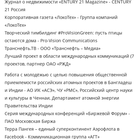
Журнал о недвижимости «ENTURY 21 Magazine» - CENTURY
21 Россия
Корпоративная газета «ЛокоТех» - Группа компаний
«ЛокоТех»
Творческий тимбилдинг #ProVisionGreen: пусть птицы
остаются дома - Pro-Vision Communications
Транснефть.ТВ - ООО «Транснефть – Медиа»
Лучший проект в области международных коммуникаций
(7
проектов, партнер ОАО «РЖД»
Работа с молодёжью с целью повышения общественной
приемлемости российских атомных проектов в Бангладеш
и Индии - АО ИК «АСЭ», ЧУ «РМС», Российский центр науки
и культуры в Ченнаи, Департамент атомной энергии
Правительства Индии
Серия международных конференций «Биржевой Форум» -
ПАО Московская Биржа
Терра Пангея – единый суперконтинент Аэрофлота в
Facebook - Коммуникационная группа «АГТ»