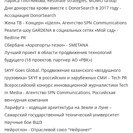
Лариса Плотникова, Resonate Strategies, MOMO Group
Дни донорства крови вместе с DonorSearch в 2017 году -
Ассоциация DonorSearch
Жена ТВ - Концерн «Шелл», Агентство SPN Communications
Реалити-шоу GARDENA в социальных сетях «Мой сад» -
Redline PR
Сбербанк «Аэропорты-тезки» - SMETANA
Лучший проект в области продвижения технологий
будущего
(18 проектов, партнер АО «РВК»)
SKYF Goes Global. Продвижение казанского «воздушного
грузовика» SKYF в российских и зарубежных СМИ – Tech PR
Всероссийский конкурс инновационной журналистики Tech
in Media - Агентство SPN Communications, Российская
венчурная компания
Ларифуга – ходящая архитектура на Земле и Луне –
Самарский государственный технический университет
Научные бои ВШЭ
Нейротлон - Отраслевой союз "Нейронет"