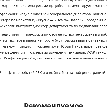
дход за счет системы рекомендаций», — комментирует
Яков Пе
сформации медиа с участием генерального директора Национа
ектора по маркетингу «Вкусно — и точка»
Наталии Бородавкино
ом сессии выступит директор департамента по медиапланиров
индустрию — трансформируются не только инструменты и рабоч
топ-эксперты рынка не просто будут рассказывать о главных тр
на главном — людях, — комментирует
Юрий Панов
, вице-презид
ыми решениями — системами измерения внимания, VRAP-технол
ми. Конференция «Код человечности» — это наша попытка найт
.
н в Центре событий РБК и онлайн с бесплатной регистрацией
Рекомендуемое