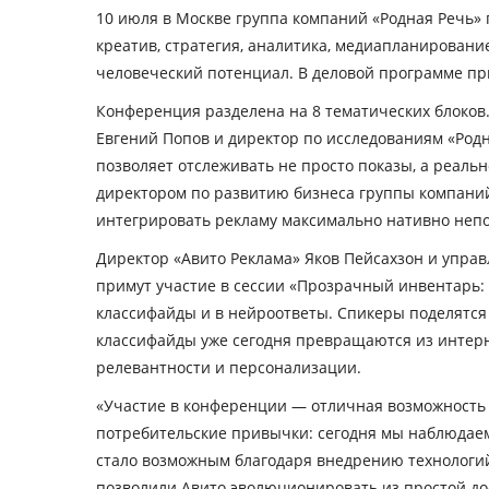
10 июля в Москве группа компаний «Родная Речь»
креатив, стратегия, аналитика, медиапланирование
человеческий потенциал. В деловой программе при
Конференция разделена на 8 тематических блоков
Евгений Попов
и директор по исследованиям «Род
позволяет отслеживать не просто показы, а реальн
директором по развитию бизнеса группы компани
интегрировать рекламу максимально нативно непос
Директор «Авито Реклама»
Яков Пейсахзон
и управ
примут участие в сессии «Прозрачный инвентарь: 
классифайды и в нейроответы. Спикеры поделятся
классифайды уже сегодня превращаются из интер
релевантности и персонализации.
«Участие в конференции — отличная возможность 
потребительские привычки: сегодня мы наблюдаем,
стало возможным благодаря внедрению технологий
позволили Авито эволюционировать из простой д