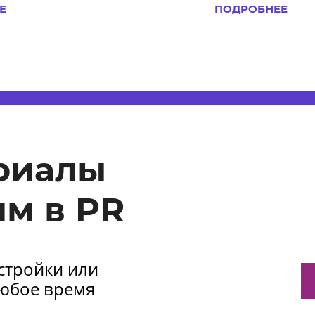
Е
ПОДРОБНЕЕ
риалы
м в PR
астройки или
любое время