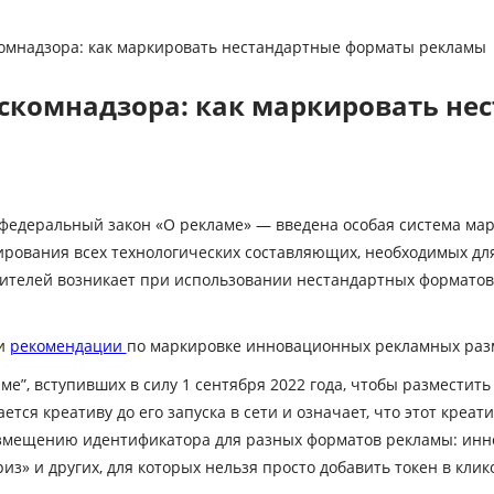
комнадзора: как маркировать нестандартные форматы рекламы
оскомнадзора: как маркировать н
в федеральный закон «О рекламе» — введена особая система ма
ирования всех технологических составляющих, необходимых дл
телей возникает при использовании нестандартных форматов, т
ли
рекомендации
по маркировке инновационных рекламных ра
е”, вступивших в силу 1 сентября 2022 года, чтобы разместить
ся креативу до его запуска в сети и означает, что этот креат
змещению идентификатора для разных форматов рекламы: инно
риз» и других, для которых нельзя просто добавить токен в клик