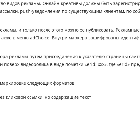
во видов рекламы. Онлайн-креативы должны быть зарегистриро
рассылки, push-уведомления по существующим клиентам, по с
рекламы, и только после этого можно ее публиковать. Реклам
а также в меню adChoice. Внутри маркера зашифрованы иденти
ра рекламы путем присоединения к указателю страницы сайта, 
ли поверх видеоролика в виде пометки «erid: ххх», где «erid» 
 маркировке следующих форматов:
ез кликовой ссылки, но содержащие текст