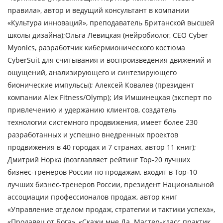
правила», автор и ведущий консультант в компании
«Культура инноваций», преподаватель Британской высшей
школы дизайна);
Ольга Левицкая
(нейробиолог, CEO Cyber
Myonics, разработчик кибермионического костюма
CyberSuit для считывания и воспроизведения движений и
ощущений, анализирующего и синтезирующего
бионические импульсы);
Алексей Ковалев
(президент
компании Alex Fitness/Olymp);
Ия Имшинецкая
(эксперт по
привлечению и удержанию клиентов, создатель
технологии системного продвижения, имеет более 230
разработанных и успешно внедренных проектов
продвижения в 40 городах и 7 странах, автор 11 книг);
Дмитрий Норка
(возглавляет рейтинг Top-20 лучших
бизнес-тренеров России по продажам, входит в Тор-10
лучших бизнес-тренеров России, президент Национальной
ассоциации профессионалов продаж, автор книг
«Управление отделом продаж, стратегии и тактики успеха»,
«Продавец от Бога», «Скажи мне Да. Мастер-класс практик