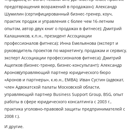
предотвращения возражений в продажах»);
Александр
Шумилин
(сертифицированный бизнес-тренер, коуч,
практик продаж и управления с более чем 16-летним
опытом, автор двух книг о продажах в фитнесе);
Дмитрий
Калашников
, к.п.н., президент Ассоциации
профессионалов фитнеса);
Инна Емельянова
(эксперт и
руководитель проектов по маркетингу, продажам и сервису,
эксперт Ассоциации профессионалов фитнеса);
Дмитрий
Ащепков
(бизнес-тренер, бизнес-консультант);
Александр
Аронов
(управляющий партнер юридического бюро
«Аронов и партнеры», к.ю.н., EMBA);
Иван Сустин
(aдвокат,
член Адвокатской палаты Московской области,
управляющий партнер Business Support Group, BSG, опыт
работы в сфере юридического консалтинга с 2003 г.,
практика уголовно-правовой защиты предпринимателей с
2008 г.).
И другие.