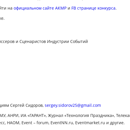
йти на
официальном сайте АКМР
и
FB странице конкурса
.
е.
иссеров и Сценаристов Индустрии Событий
циям Сергей Сидоров,
sergey.sidorov25@gmail.com
АМУ, АНРИ, ИА «ГАРАНТ», Журнал «Технология Праздника», Телекана
сс, НАОМ, Event – forum, EventNN.ru, Eventmarket.ru и другие.