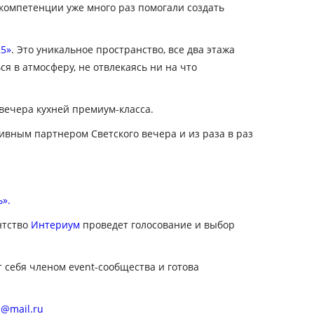
компетенции уже много раз помогали создать
5»
. Это уникальное пространство, все два этажа
я в атмосферу, не отвлекаясь ни на что
 вечера кухней премиум-класса.
зивным партнером Светского вечера и из раза в раз
».
нтство
Интериум
проведет голосование и выбор
 себя членом event-сообщества и готова
a@mail.ru