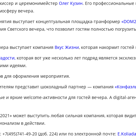
жиссер и церемонимейстер
Олег Кузин
. Его профессиональные 
мосферу вечера.
риятия выступает концептуальная площадка-транформер
«DOM2
я Светского вечера, что позволит гостям полностью погрузитьс
чера выступает компания
Вкус Жизни
, которая накормит гостей
адости
,
которая вот уже несколько лет подряд является эксклю
кими идеями.
в для оформления мероприятия.
дителям представит шоколадный партнер — компания
«Конфаэль
е и яркие welcome-активности для гостей вечера. А digital-аге
021» может выступить любая сильная компания, которая видит
ионализм в действии.
+7(495)741-49-20 (доб. 224) или по электронной почте:
E.Koliad