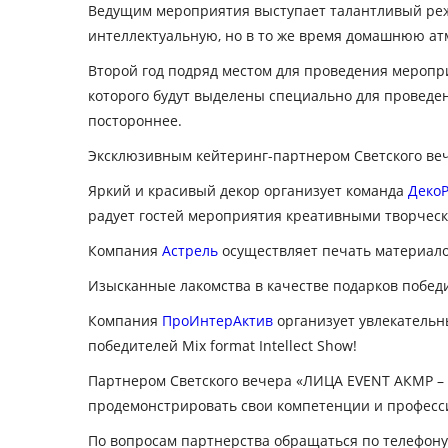
Ведущим мероприятия выступает талантливый ре
интеллектуальную, но в то же время домашнюю ат
Второй год подряд местом для проведения мероп
которого будут выделены специально для проведени
постороннее.
Эксклюзивным кейтеринг-партнером Светского ве
Яркий и красивый декор организует команда
ДекоР
радует гостей мероприятия креативными творчес
Компания
Астрель
осуществляет печать материало
Изысканные лакомства в качестве подарков побе
Компания
ПроИнтерАктив
организует увлекательны
победителей Mix format Intellect Show!
Партнером Светского вечера «ЛИЦА EVENT АКМР – 2
продемонстрировать свои компетенции и професс
По вопросам партнерства обращаться по телефону: 