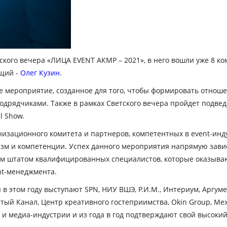
кого вечера «ЛИЦА EVENT АКМР – 2021», в него вошли уже 8 к
ущий -
Олег Кузин
.
е мероприятие, созданное для того, чтобы формировать отнош
одрядчиками. Также в рамках Светского вечера пройдет подвед
l Show.
изационного комитета и партнеров, компетентных в event-инду
м и компетенции. Успех данного мероприятия напрямую завис
ым штатом квалифицированных специалистов, которые оказыва
t-менеджмента.
 этом году выступают SPN, НИУ ВШЭ, Р.И.М., Интериум, Аргуме
 Пятый Канал, Центр креативного гостеприимства, Okin Group, 
 и медиа-индустрии и из года в год подтверждают свой высоки