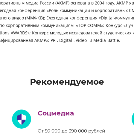
поративным медиа России (АКМР)
основана в 2004 году. АКМР я
егодная конференция «Роль коммуникаций и корпоративных СМ
ого видео (ММФКВ); Ежегодная конференция «Digital-коммуни
 по корпоративным коммуникациям «TOP COMM»; Конкурс «Луч
ations AWARDS»; Конкурс молодых исследователей студенчески
ицированная АКМР»; PR-, Digital-, Video- и Media-Battle.
Рекомендуемое
Соцмедиа
От 50 000 до 390 000 рублей