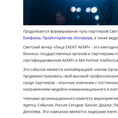
Продолжается формирование пула партнеров Светс
Конфаэль
,
ПроИнтерАктив
,
Интериум
, а также вед
Светский вечер «Лица EVENT АКМР» - это ежегодно
бизнеса, государственных органов и партнерами-п
сертифицированная АКМР» и Mix Format intellectua
Это событие является коллаборацией членов Орган
продемонстрировать свой высокий профессионализ
среди партнеров - опытные компании с постоянн
направлениям медийно-коммуникационного и even
Членами организационного комитета мероприятия в
Agency, Событие, Россия Сегодня, Бизнес Диалог,
Дягилева. Эти компании являются лидерами event-