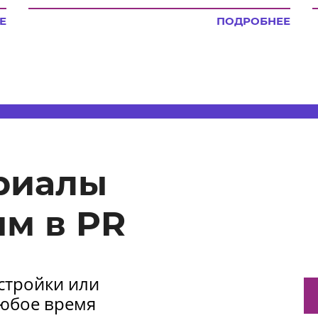
Е
ПОДРОБНЕЕ
риалы
м в PR
астройки или
любое время