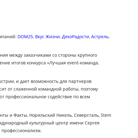
омпаний:
DOM25
,
Вкус Жизни
,
ДекоРадости
,
Астрель
,
ения между заказчиками со стороны крупного
ение итогов конкурса «Лучшая event-команда,
стрии, и дает возможность для партнеров
ит от слаженной командной работы, поэтому
ют профессиональное содействие по всем
нты и Факты, Норильский Никель, Северсталь, Stem
Международный культурный центр имени Сергея
й профессионализм.