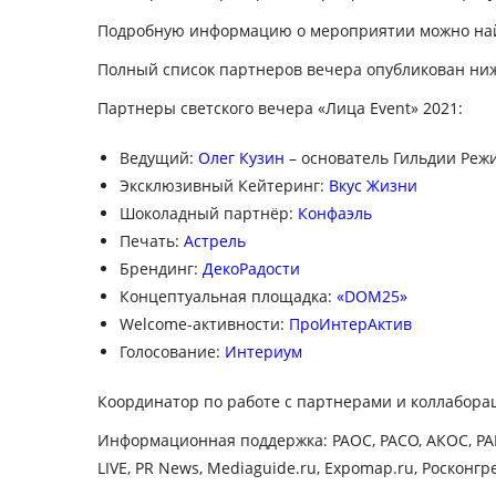
Подробную информацию о мероприятии можно на
Полный список партнеров вечера опубликован ниж
Партнеры светского вечера «Лица Event» 2021:
Ведущий:
Олег Кузин
– основатель Гильдии Реж
Эксклюзивный Кейтеринг:
Вкус Жизни
Шоколадный партнёр:
Конфаэль
Печать:
Астрель
Брендинг:
ДекоРадости
Концептуальная площадка:
«DOM25»
Welcome-активности:
ПроИнтерАктив
Голосование:
Интериум
Координатор по работе с партнерами и коллабора
Информационная поддержка
: РАОС, РАСО, АКОС, Р
LIVE, PR News, Mediaguide.ru, Expomap.ru, Росконгре