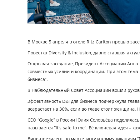
B Москве 5 апреля в отеле Ritz Carlton прошло за
Повестка Diversity & Inclusion, давно ставшая акту
Открывая заседание, Президент Ассоциации Анна 
совместных усилий и координации. При этом тема 
бизнеса”.
В Наблюдательный Совет Ассоциации вошли руков
Эффективность D&I для бизнеса подчеркнула глава
возрастает на 36%, если во главе стоит женщина. 
CEO “Google” в России Юлия Соловьёва поделилась
называется “It's safe to me”. Её ключевая идея – к
Вице-президент по маркетингу и коммуникациям “M