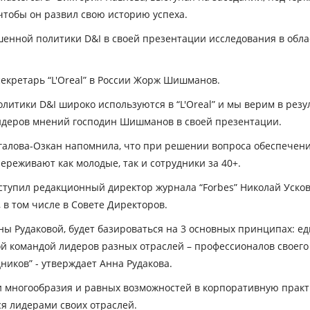
чтобы он развил свою историю успеха.
енной политики D&I в своей презентации исследования в обл
екретарь “L'Oreal” в России Жорж Шишманов.
литики D&I широко используются в “L'Oreal” и мы верим в рез
лидеров мнений господин Шишманов в своей презентации.
галова-Озкан напомнила, что при решении вопроса обеспечени
реживают как молодые, так и сотрудники за 40+.
упил редакционный директор журнала “Forbes” Николай Усков, р
в том числе в Совете Директоров.
ны Рудаковой, будет базироваться на 3 основных принципах: ед
ой командой лидеров разных отраслей – профессионалов своего 
ников” - утверждает Анна Рудакова.
многообразия и равных возможностей в корпоративную практи
я лидерами своих отраслей.