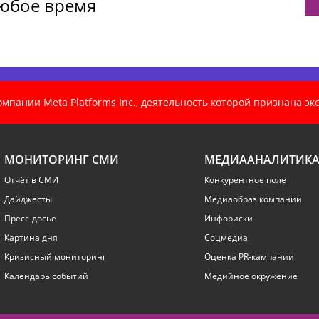
любое время
пании Meta Platforms Inc., деятельность которой признана э
МОНИТОРИНГ СМИ
МЕДИААНАЛИТИК
Отчёт в СМИ
Конкурентное поле
Дайджесты
Медиаобраз компании
Пресс-досье
Инфориски
Картина дня
Соцмедиа
Кризисный мониторинг
Оценка PR-кампании
Календарь событий
Медийное окружение