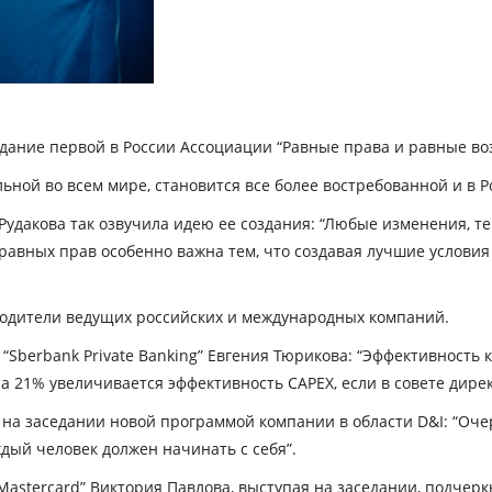
седание первой в России Ассоциации “Равные права и равные во
альной во всем мире, становится все более востребованной и в Р
Рудакова так озвучила идею ее создания: “Любые изменения, т
равных прав особенно важна тем, что создавая лучшие условия
одители ведущих российских и международных компаний.
 “Sberbank Private Banking” Евгения Тюрикова: “Эффективност
На 21% увеличивается эффективность CAPEX, если в совете дир
 на заседании новой программой компании в области D&I: “Оче
аждый человек должен начинать с себя”.
astercard” Виктория Павлова, выступая на заседании, подчеркн