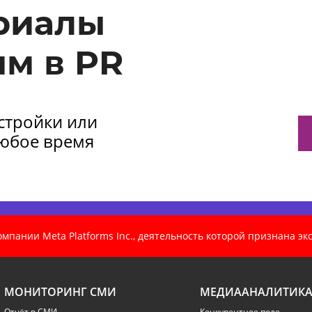
риалы
м в PR
астройки или
любое время
пании Meta Platforms Inc., деятельность которой признана э
МОНИТОРИНГ СМИ
МЕДИААНАЛИТИК
Отчёт в СМИ
Конкурентное поле