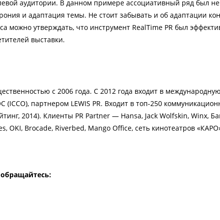
левой аудитории. В данном примере ассоциативный ряд был не
рония и адаптация темы. Не стоит забывать и об адаптации ко
йса можно утверждать, что инструмент
Real
Time
PR
был эффекти
етителей выставки.
щественностью с 2006 года. С 2012 года входит в международну
 (ICCO), партнером LEWIS PR. Входит в топ-250 коммуникацион
нг, 2014). Клиенты PR Partner — Hansa, Jack Wolfskin, Winx, Ба
s, OKI, Brocade, Riverbed, Mango Office, сеть кинотеатров «КАРО
 обращайтесь: