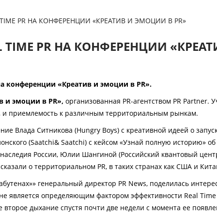
 TIME PR НА КОНФЕРЕНЦИИ «КРЕАТИВ И ЭМОЦИИ В PR»
L TIME PR НА КОНФЕРЕНЦИИ «КРЕАТ
на конференции «Креатив и эмоции в PR».
в и эмоции в PR»,
организованная PR-агентством PR Partner. 
м, и приемлемость к различным территориальным рынкам.
ние Влада Ситникова (
Hungry
Boys
) с креативной идеей о запус
нского (
Saatchi
&
Saatchi
) с кейсом «Узнай полную историю» об
 наследия России, Юлии Шангиной (Российский квантовый цент
сказали о территориальном PR, в таких странах как США и Кита
а Лабутенах»» генеральный директор PR News, поделилась инт
и не является определяющим фактором эффективности
Real
Time
ме второе дыхание спустя почти две недели с момента ее появ