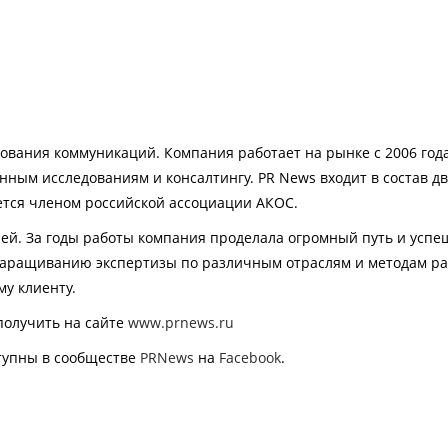
вания коммуникаций. Компания работает на рынке с 2006 года
ным исследованиям и консалтингу. PR News входит в состав д
яется членом российской ассоциации АКОС.
ей. За годы работы компания проделала огромный путь и успе
наращиванию экспертизы по различным отраслям и методам ра
му клиенту.
олучить на сайте
www
.
prnews
.
ru
тупны в сообществе
PRNews
на
Facebook
.