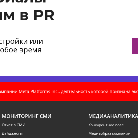
м в PR
астройки или
любое время
пании Meta Platforms Inc., деятельность которой признана э
МОНИТОРИНГ СМИ
МЕДИААНАЛИТИК
Отчёт в СМИ
Конкурентное поле
Дайджесты
Медиаобраз компании