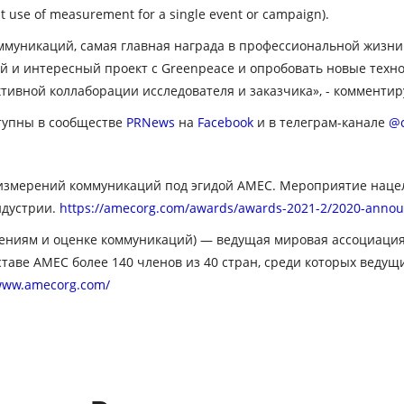
use of measurement for a single event or campaign).
ммуникаций, самая главная награда в профессиональной жизни 
й и интересный проект с Greenpeace и опробовать новые техн
ктивной коллаборации исследователя и заказчика», - комментир
тупны в сообществе
PRNews
на
Facebook
и в телеграм-канале
@c
 измерений коммуникаций под эгидой AMEC. Мероприятие наце
ндустрии.
https://amecorg.com/awards/awards-2021-2/2020-anno
ениям и оценке коммуникаций)
— ведущая мировая ассоциация
таве AMEC более 140 членов из 40 стран, среди которых ведущ
/www.amecorg.com/