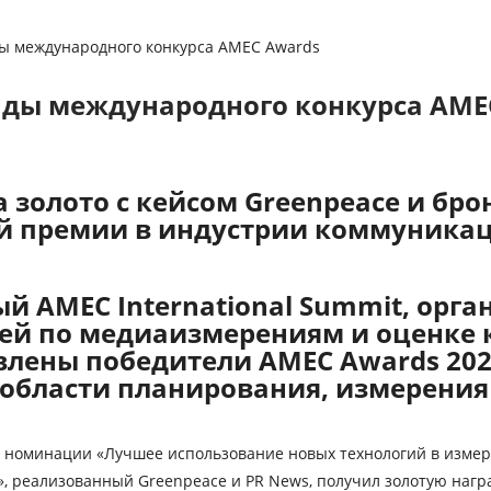
ды международного конкурса AMEC Awards
ады международного конкурса AME
золото с кейсом Greenpeace и брон
й премии в индустрии коммуника
ый AMEC International Summit, орг
й по медиаизмерениям и оценке 
лены победители AMEC Awards 202
области планирования, измерени
 номинации «Лучшее использование новых технологий в измере
с», реализованный Greenpeace и PR News, получил золотую наг