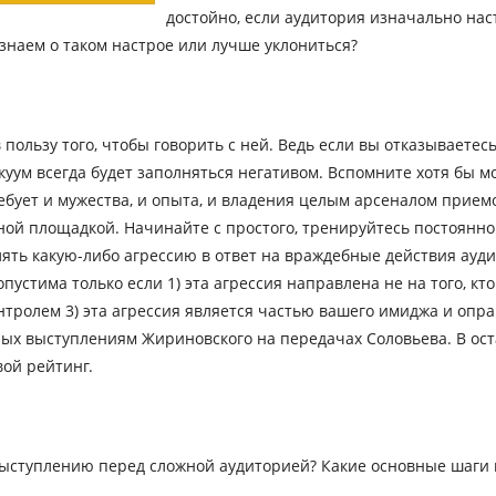
достойно, если аудитория изначально нас
знаем о таком настрое или лучше уклониться?
 пользу того, чтобы говорить с ней. Ведь если вы отказываетес
куум всегда будет заполняться негативом. Вспомните хотя бы м
ебует и мужества, и опыта, и владения целым арсеналом приемо
й площадкой. Начинайте с простого, тренируйтесь постоянно и
лять какую-либо агрессию в ответ на враждебные действия ауди
пустима только если 1) эта агрессия направлена не на того, кт
нтролем 3) эта агрессия является частью вашего имиджа и оп
ных выступлениям Жириновского на передачах Соловьева. В ост
вой рейтинг.
 выступлению перед сложной аудиторией? Какие основные шаг