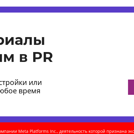
риалы
м в PR
астройки или
любое время
пании Meta Platforms Inc., деятельность которой признана э