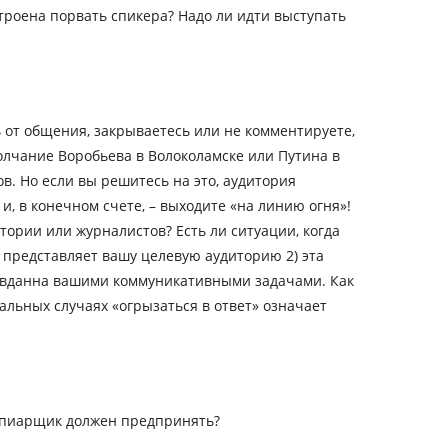
троена порвать спикера? Надо ли идти выступать
ь от общения, закрываетесь или не комментируете,
олчание Воробьева в Волоколамске или Путина в
в. Но если вы решитесь на это, аудитория
, в конечном счете, – выходите «на линию огня»!
тории или журналистов? Есть ли ситуации, когда
о представляет вашу целевую аудиторию 2) эта
равданна вашими коммуникативными задачами. Как
альных случаях «огрызаться в ответ» означает
и пиарщик должен предпринять?