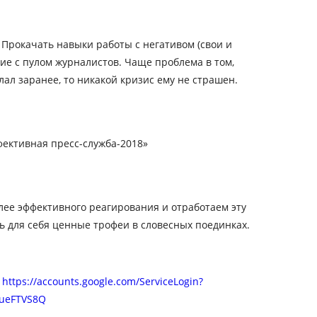
. Прокачать навыки работы с негативом (свои и
вие с пулом журналистов. Чаще проблема в том,
лал заранее, то никакой кризис ему не страшен.
фективная пресс-служба-2018»
ее эффективного реагирования и отработаем эту
ть для себя ценные трофеи в словесных поединках.
е
https://accounts.google.com/ServiceLogin?
rueFTVS8Q