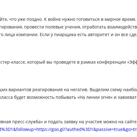
йте, что уже поздно. К войне нужно готовиться в мирное время
агирования, провести полевые учения, отработать взаимодейст
го лица компании. Если у пиарщика есть авторитет и он все сде
мастер-классе, который вы проведете в рамках конференции «Эф
их вариантов реагирования на негатив. Выделим схему наибол
-класса будет возможность побывать «На линии огня» и завоева
ная пресс-служба» и подать заявку на участие можно на сайт
hed%3D1&followup=https://goo.gl/?authed%3D1&passive=true&go=t