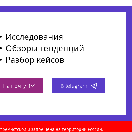
Исследования
Обзоры тенденций
Разбор кейсов
На почту
В telegram
кстремистской и запрещена на территории России.