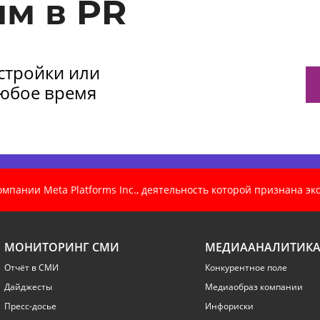
м в PR
астройки или
любое время
пании Meta Platforms Inc., деятельность которой признана э
МОНИТОРИНГ СМИ
МЕДИААНАЛИТИК
Отчёт в СМИ
Конкурентное поле
Дайджесты
Медиаобраз компании
Пресс-досье
Инфориски