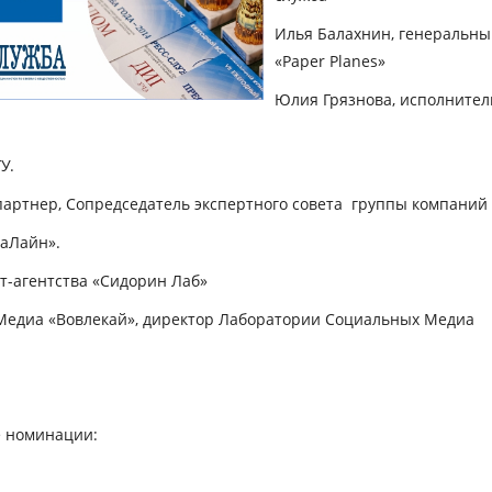
Илья Балахнин
, генеральн
«Paper Planes»
Юлия Грязнова
, исполнител
У.
партнер, Сопредседатель экспертного совета группы компаний
аЛайн».
т-агентства «Сидорин Лаб»
едиа «Вовлекай», директор Лаборатории Социальных Медиа
е
номинации
: