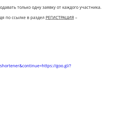
авать только одну заявку от каждого участника.
дя по ссылке в раздел
РЕГИСТРАЦИЯ
–
lshortener&continue=https://goo.gl/?