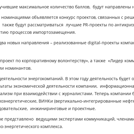
лучившие максимальное количество баллов, будут направлены 
и номинациями объявляется конкурс проектов, связанных с ре
 также будут рассматриваться лучшие PR-проекты по антикри
витию процессов импортозамещения.
 два новых направления – реализованные digital-проекты компа
проект по корпоративному волонтерству», а также «Лидер ком
ии номинантов.
ятельности энергокомпаний. В этом году деятельность будет 
льтаты экономической деятельности компании, информационная
лизм при взаимодействии с журналистами. Теперь компании буд
плоэнергетические, ВИНКи (вертикально-интегрированные нефт
едовательские, инжиниринговые и проектные.
е представлено ведущими экспертами коммуникаций, членами 
-энергетического комплекса.