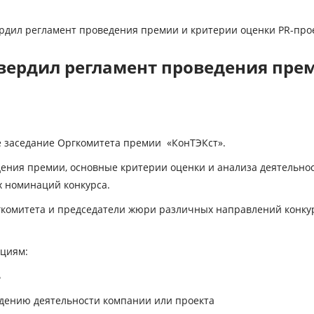
рдил регламент проведения премии и критерии оценки PR-про
вердил регламент проведения прем
е заседание Оргкомитета премии «КонТЭКст».
дения премии, основные критерии оценки и анализа деятельно
ых номинаций конкурса.
гкомитета и председатели жюри различных направлений конку
циям:
ь
нию деятельности компании или проекта