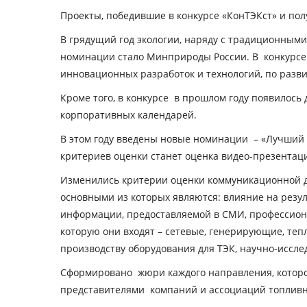
Проекты, победившие в конкурсе «КонТЭКст» и по
В грядущий год экологии, наряду с традиционным
номинации стало Минприроды России. В конкурсе
инновационных разработок и технологий, по раз
Кроме того, в конкурсе в прошлом году появилось
корпоративных календарей.
В этом году введены новые номинации – «Лучший 
критериев оценки станет оценка видео-презентац
Изменились критерии оценки коммуникационной де
основными из которых являются: влияние на резу
информации, предоставляемой в СМИ, профессиона
которую они входят – сетевые, генерирующие, те
производству оборудования для ТЭК, научно-иссл
Сформировано жюри каждого направления, которо
представителями компаний и ассоциаций топливно