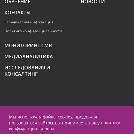
ОБУЧЕНИЕ
НОВОСТИ
КОНТАКТЫ
Юридическая информация
Политика конфиденциальности
МОНИТОРИНГ СМИ
МЕДИААНАЛИТИКА
ИССЛЕДОВАНИЯ И
КОНСАЛТИНГ
+7 (495) 789-4259
Мы используем файлы cookies, продолжая
пользоваться сайтом, вы принимаете нашу
политику
contact@prnews.ru
конфиденциальности
.