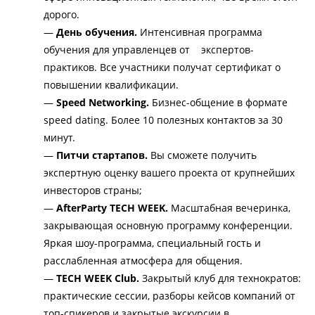
дорого.
—
 День обучения.
 Интенсивная программа 
обучения для управленцев от    экспертов-
практиков. Все участники п
олучат сертификат о 
повышении квалификации.
— 
Speed Networking.
 Бизнес-общение в формате 
speed dating. Более 10 полезных контактов за 30 
минут.
— 
Питчи стартапов.
 Вы сможете
получить 
экспертную оценку вашего проекта от крупнейших 
инвесторов страны;
— 
AfterParty TECH WEEK.
 Масштабная вечеринка, 
закрывающая основную программу конференции. 
Яркая шоу-программа, специальный гость и 
расслабленная атмосфера для общения. 
— 
TECH WEEK Club. 
Закрытый клуб для технократов: 
практические сессии, разборы кейсов компаний от 
топ-спикеров и закрытые экскурсии в 