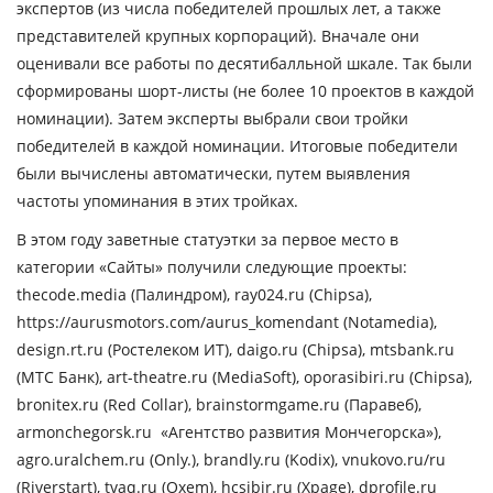
экспертов (из числа победителей прошлых лет, а также
представителей крупных корпораций). Вначале они
оценивали все работы по десятибалльной шкале. Так были
сформированы шорт-листы (не более 10 проектов в каждой
номинации). Затем эксперты выбрали свои тройки
победителей в каждой номинации. Итоговые победители
были вычислены автоматически, путем выявления
частоты упоминания в этих тройках.
В этом году заветные статуэтки за первое место в
категории «Сайты» получили следующие проекты:
thecode.media (Палиндром), ray024.ru (Chipsa),
https://aurusmotors.com/aurus_komendant (Notamedia),
design.rt.ru (Ростелеком ИТ), daigo.ru (Chipsa), mtsbank.ru
(MТС Банк), art-theatre.ru (MediaSoft), oporasibiri.ru (Chipsa),
bronitex.ru (Red Collar), brainstormgame.ru (Паравеб),
armonchegorsk.ru «Агентство развития Мончегорска»),
agro.uralchem.ru (Only.), brandly.ru (Kodix), vnukovo.ru/ru
(Riverstart), tvaq.ru (Oxem), hcsibir.ru (Xpage), dprofile.ru