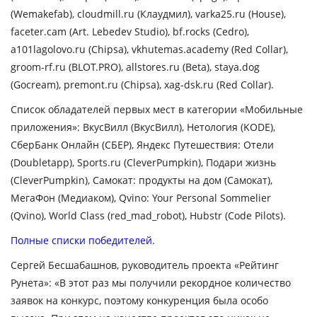
(Wemakefab), cloudmill.ru (Клаудмил), varka25.ru (House),
faceter.cam (Art. Lebedev Studio), bf.rocks (Cedro),
a101lagolovo.ru (Chipsa), vkhutemas.academy (Red Collar),
groom-rf.ru (BLOT.PRO), allstores.ru (Beta), staya.dog
(Gocream), premont.ru (Chipsa), xag-dsk.ru (Red Collar).
Cписок обладателей первых мест в категории «Мобильные
приложения»: ВкусВилл (ВкусВилл), Нетология (KODE),
СберБанк Онлайн (СБЕР), Яндекс Путешествия: Отели
(Doubletapp), Sports.ru (CleverPumpkin), Подари жизнь
(CleverPumpkin), Самокат: продукты на дом (Самокат),
МегаФон (Медиаком), Qvino: Your Personal Sommelier
(Qvino), World Class (red_mad_robot), Hubstr (Code Pilots).
Полные списки победителей
.
Сергей Бесшабашнов, руководитель проекта «Рейтинг
Рунета»
: «В этот раз мы получили рекордное количество
заявок на конкурс, поэтому конкуренция была особо