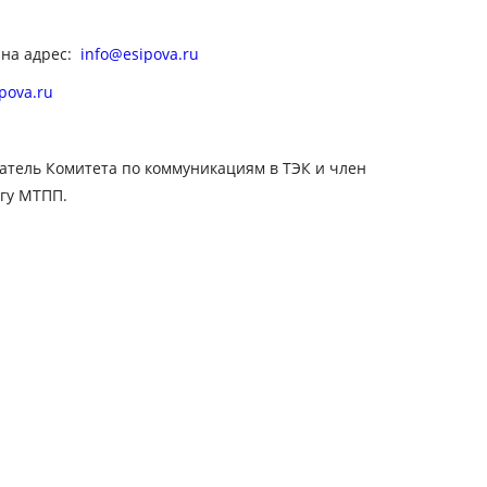
 на адрес:
info@esipova.ru
pova.ru
атель Комитета по коммуникациям в ТЭК и член
гу МТПП.