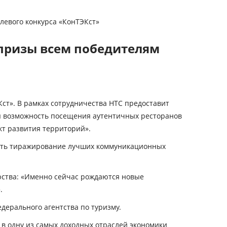
евого конкурса «КонТЭКст»
призы всем победителям
т». В рамках сотрудничества НТС предоставит
ая возможность посещения аутентичных ресторанов
кт развития территорий».
чить тиражирование лучших коммуникационных
рства: «Именно сейчас рождаются новые
».
дерального агентства по туризму.
в одну из самых доходных отраслей экономики