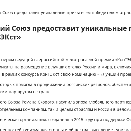
 Союз предоставит уникальные призы всем победителям отрасл
ий Союз предоставит уникальные 
ТЭКст»
тнером ведущей всероссийской межотраслевой премии «КонТЭКс
фикаты на размещение в лучших отелях России и мира, включ
л в рамках конкурса КонТЭКст свою номинацию – «Лучший прое
которых помогла в продвижении российских регионов, обеспе
ким маршрутам в стране.
ого Союза Романа Скорого, насупила эпоха глобального партне
отдельным компаниям, так и целым отраслям и России в целом
рческая организация, созданная в 2015 году при поддержке Фе
ценностей туризма для страны и общества, выведение туризма 