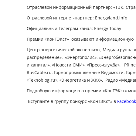
Отраслевой информационный партнер:
«ТЭК. Стра
Отраслевой интернет-партнер
: Energyland.info
Официальный Телеграм-канал
: Energy Today
Премии «КонТЭКст» оказывают информационную п
Центр энергетической экспертизы, Медиа-группа «
распределение», «Энергополис», «Энергобезопасно
и капитал», «Новости СМИ», «Пресс-служба», PR n
RusCable.ru, Горнопромышленные Ведомости, Горно
«Teknoblog.ru», «Энергетика и ЖКХ», Радио «Меди
Подробную информацию о премии «КонТЭКст» можн
Вступайте в группу Конкурс «КонТЭКст» в
Faceboo