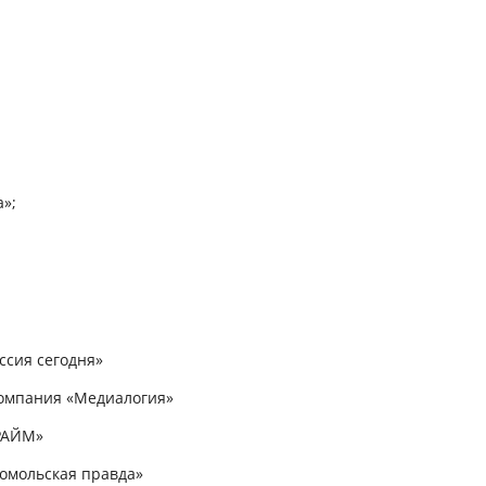
»;
сия сегодня»
омпания «Медиалогия»
РАЙМ»
мольская правда»