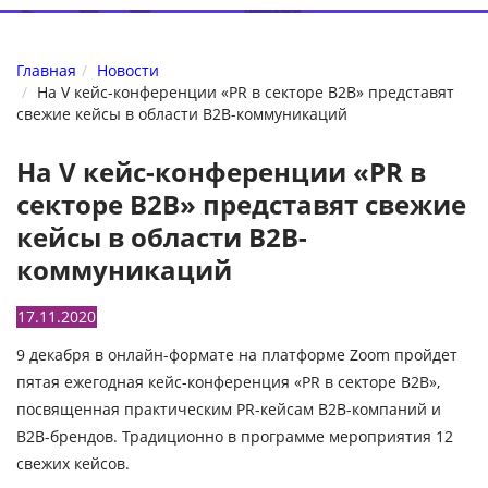
Главная
Новости
На V кейс-конференции «PR в секторе B2B» представят
свежие кейсы в области B2B-коммуникаций
На V кейс-конференции «PR в
секторе B2B» представят свежие
кейсы в области B2B-
коммуникаций
17.11.2020
9 декабря в онлайн-формате на платформе
Zoom
пройдет
пятая ежегодная кейс-конференция «
PR
в секторе
B
2
B
»,
посвященная практическим
PR
-кейсам B2B-компаний и
B
2
B
-брендов. Традиционно в программе мероприятия 12
свежих кейсов
.