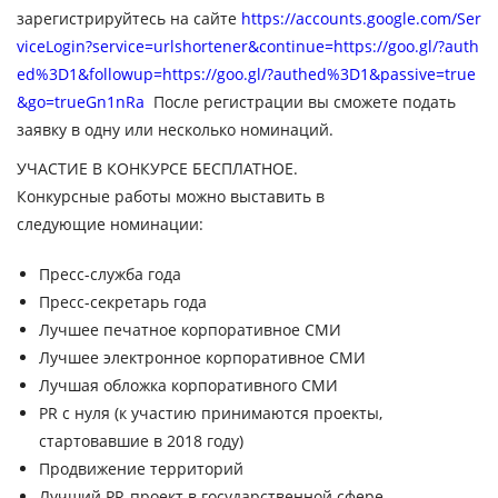
зарегистрируйтесь на сайте
https://accounts.google.com/Ser
viceLogin?service=urlshortener&continue=https://goo.gl/?auth
ed%3D1&followup=https://goo.gl/?authed%3D1&passive=true
&go=trueGn1nRa
После регистрации вы сможете подать
заявку в одну или несколько номинаций.
УЧАСТИЕ В КОНКУРСЕ БЕСПЛАТНОЕ.
Конкурсные работы можно выставить в
следующие
номинации
:
Пресс-служба года
Пресс-секретарь года
Лучшее печатное корпоративное СМИ
Лучшее электронное корпоративное СМИ
Лучшая обложка корпоративного СМИ
PR с нуля (к участию принимаются проекты,
стартовавшие в 2018 году)
Продвижение территорий
Лучший PR-проект в государственной сфере