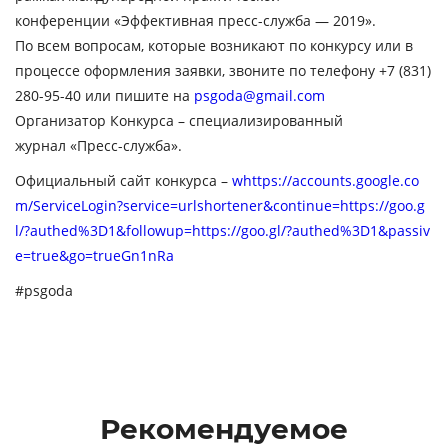
конференции
«Эффективная пресс-служба — 2019».
По всем вопросам, которые возникают по конкурсу или в
процессе оформления заявки, звоните по телефону +7 (831)
280-95-40 или пишите на
psgoda@gmail.com
Организатор Конкурса
– специализированный
журнал
«Пресс-служба»
.
Официальный сайт конкурса
–
whttps://accounts.google.co
m/ServiceLogin?service=urlshortener&continue=https://goo.g
l/?authed%3D1&followup=https://goo.gl/?authed%3D1&passiv
e=true&go=trueGn1nRa
#psgoda
Рекомендуемое