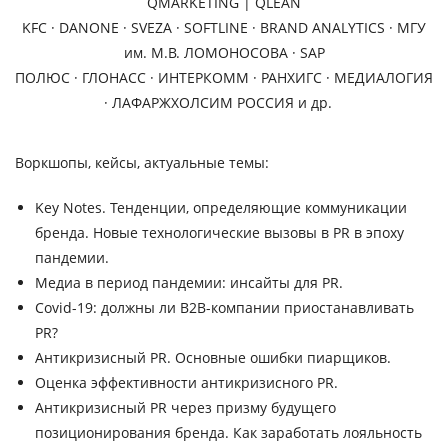
QMARKETING | QLEAN
KFC · DANONE ·
SVEZA
·
SOFTLINE
·
BRAND
ANALYTICS
· МГУ
им. М.В. ЛОМОНОСОВА · SAP
ПОЛЮС · ГЛОНАСС · ИНТЕРКОММ · РАНХИГС · МЕДИАЛОГИЯ
· ЛАФАРЖХОЛСИМ РОССИЯ и др.
Воркшопы, кейсы, актуальные темы:
Key Notes. Тенденции, определяющие коммуникации
бренда. Новые технологические вызовы в PR в эпоху
пандемии.
Медиа в период пандемии: инсайты для PR.
Covid-19: должны ли B2B-компании приостанавливать
PR?
Антикризисный PR. Основные ошибки пиарщиков.
Оценка эффективности антикризисного PR.
Антикризисный PR через призму будущего
позиционирования бренда. Как заработать лояльность