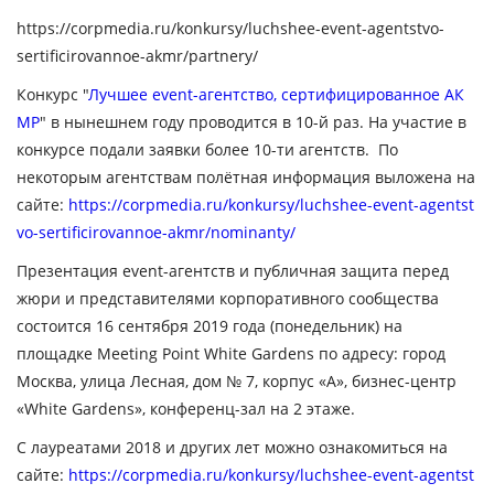
https://corpmedia.ru/konkursy/luchshee-event-agentstvo-
sertificirovannoe-akmr/partnery/
Конкурс "
Лучшее event-агентство, сертифицированное АК
МР
" в нынешнем году проводится в 10-й раз. На участие в
конкурсе подали заявки более 10-ти агентств. По
некоторым агентствам полётная информация выложена на
сайте:
https://corpmedia.ru/konkursy/luchshee-event-agentst
vo-sertificirovannoe-akmr/nominanty/
Презентация event-агентств и публичная защита перед
жюри и представителями корпоративного сообщества
состоится 16 сентября 2019 года (понедельник) на
площадке Meeting Point White Gardens по адресу: город
Москва, улица Лесная, дом № 7, корпус «А», бизнес-центр
«White Gardens», конференц-зал на 2 этаже.
С лауреатами 2018 и других лет можно ознакомиться на
сайте:
https://corpmedia.ru/konkursy/luchshee-event-agentst