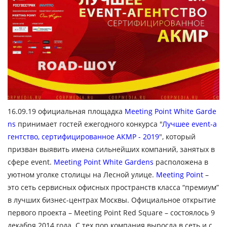
16.09.19 официальная площадка
Meeting Point White Garde
ns
принимает гостей ежегодного конкурса "
Лучшее event-а
гентство, сертифицированное АКМР - 2019
", который
призван выявить имена сильнейших компаний, занятых в
сфере event.
Meeting Point White Gardens
расположена в
уютном уголке столицы на Лесной улице.
Meeting Point
–
это сеть сервисных офисных пространств класса “премиум”
в лучших бизнес-центрах Москвы. Официальное открытие
первого проекта – Meeting Point Red Square – состоялось 9
декабря 2014 года. С тех пор компания выросла в сеть и с