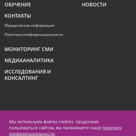
ОБУЧЕНИЕ
НОВОСТИ
КОНТАКТЫ
Юридическая информация
Политика конфиденциальности
МОНИТОРИНГ СМИ
МЕДИААНАЛИТИКА
ИССЛЕДОВАНИЯ И
КОНСАЛТИНГ
+7 (495) 789-4259
Мы используем файлы cookies, продолжая
пользоваться сайтом, вы принимаете нашу
политику
contact@prnews.ru
конфиденциальности
.