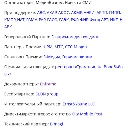
Организаторы: МедиаБизнес, Новости СМИ
При поддержке:
ABC
,
АКАР
,
АКОС
,
АКМР
,
АНРИ
,
АРПП
,
ГИПП
,
КМПР
,
НАТ
,
РАМУ
,
РАР
,
РАСО
,
РАЭК
,
РФР
,
ФНР
,
Фонд АРТ
,
ИКТ
,
Н
АВК
Генеральный Партнер:
Газпром-медиа холдинг
Партнеры Премии:
UPM
,
МТС
,
СТС Медиа
Спонсоры Премии:
S-Медиа
,
Горячие линии
Официальная площадка:
ресторан «Трамплин на Воробьёв
ых»
Декор-партнеры:
Enframe
Event-партнер:
SLON group
Интеллектуальный партнер:
Ernst&Young LLC
Директ-маркетинговое агентство
City Mobile Post
Технический партнер:
Bimagi