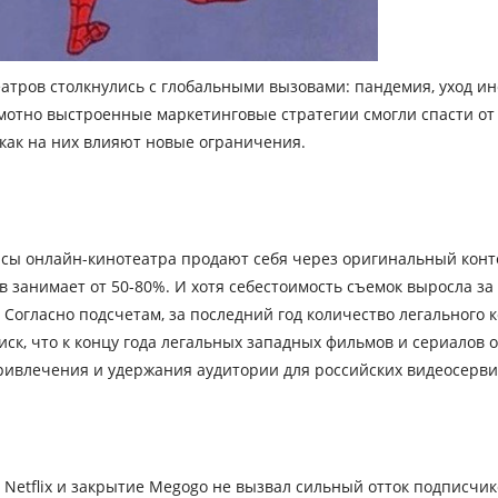
еатров столкнулись с глобальными вызовами: пандемия, уход и
мотно выстроенные маркетинговые стратегии смогли спасти от 
как на них влияют новые ограничения.
ы онлайн-кинотеатра продают себя через оригинальный контент
 занимает от 50-80%. И хотя себестоимость съемок выросла за
огласно подсчетам, за последний год количество легального к
 риск, что к концу года легальных западных фильмов и сериало
ривлечения и удержания аудитории для российских видеосерви
 Netflix и закрытие Megogo не вызвал сильный отток подписчик