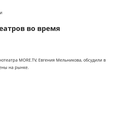
и
еатров во время
нотеатра MORE.TV, Евгения Мельникова, обсудили
в
ены
на рынке.