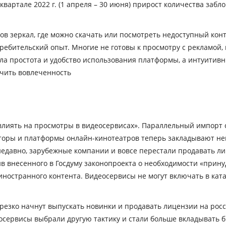
квартале 2022 г. (1 апреля – 30 июня) прирост количества заб
в зеркал, где можно скачать или посмотреть недоступный конт
ребительский опыт. Многие не готовы к просмотру с рекламой, к
ла простота и удобство использования платформы, а интуити
чить вовлеченность
влиять на просмотры в видеосервисах». Параллельный импорт 
торы и платформы онлайн-кинотеатров теперь закладывают не
недавно, зарубежные компании и вовсе перестали продавать л
 внесенного в Госдуму законопроекта о необходимости «прину
остранного контента. Видеосервисы не могут включать в катало
 резко начнут выпускать новинки и продавать лицензии на росс
еосервисы выбрали другую тактику и стали больше вкладывать