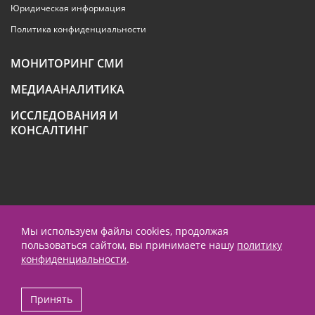
Юридическая информация
Политика конфиденциальности
МОНИТОРИНГ СМИ
МЕДИААНАЛИТИКА
ИССЛЕДОВАНИЯ И
КОНСАЛТИНГ
+7 (495) 789-4259
Мы используем файлы cookies, продолжая
пользоваться сайтом, вы принимаете нашу
политику
contact@prnews.ru
конфиденциальности
.
Performance маркетинг - Emisart
Принять
© 1995-2026 ООО «ПиАрНьюс Партнерс»