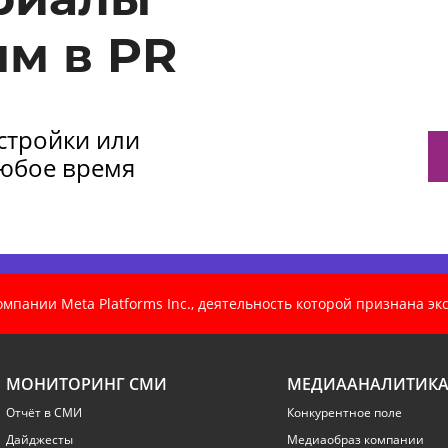
м в PR
астройки или
любое время
пании Meta Platforms Inc., деятельность которой признана э
МОНИТОРИНГ СМИ
МЕДИААНАЛИТИК
Отчёт в СМИ
Конкурентное поле
Дайджесты
Медиаобраз компании