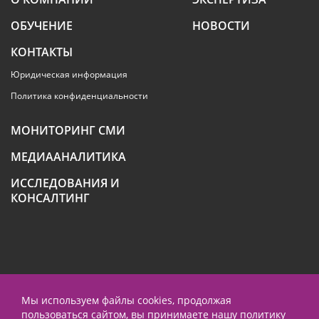
ОБУЧЕНИЕ
НОВОСТИ
КОНТАКТЫ
Юридическая информация
Политика конфиденциальности
МОНИТОРИНГ СМИ
МЕДИААНАЛИТИКА
ИССЛЕДОВАНИЯ И
КОНСАЛТИНГ
+7 (495) 789-4259
Мы используем файлы cookies, продолжая
пользоваться сайтом, вы принимаете нашу
политику
contact@prnews.ru