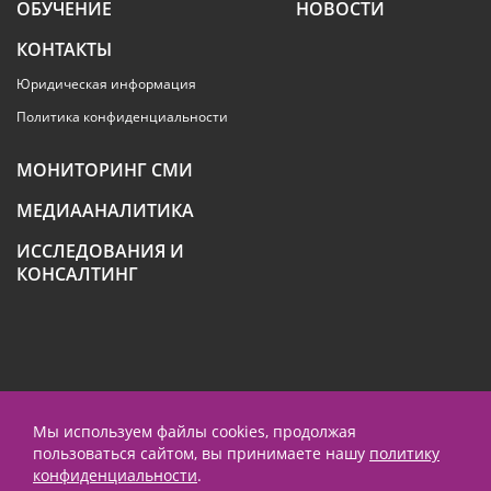
ОБУЧЕНИЕ
НОВОСТИ
КОНТАКТЫ
Юридическая информация
Политика конфиденциальности
МОНИТОРИНГ СМИ
МЕДИААНАЛИТИКА
ИССЛЕДОВАНИЯ И
КОНСАЛТИНГ
+7 (495) 789-4259
Мы используем файлы cookies, продолжая
пользоваться сайтом, вы принимаете нашу
политику
contact@prnews.ru
конфиденциальности
.