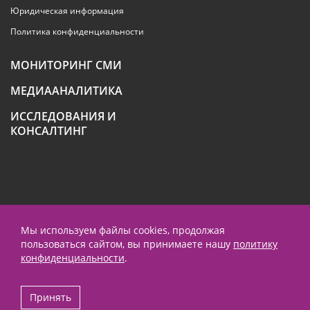
Юридическая информация
Политика конфиденциальности
МОНИТОРИНГ СМИ
МЕДИААНАЛИТИКА
ИССЛЕДОВАНИЯ И
КОНСАЛТИНГ
+7 (495) 789-4259
Мы используем файлы cookies, продолжая
пользоваться сайтом, вы принимаете нашу
политику
contact@prnews.ru
конфиденциальности
.
Performance маркетинг - Emisart
Принять
© 1995-2026 ООО «ПиАрНьюс Партнерс»