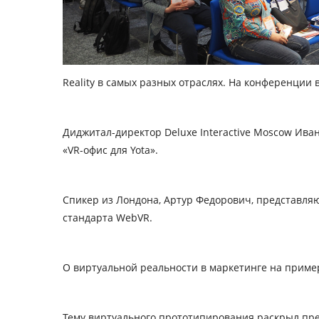
Reality в самых разных отраслях. На конференции в
Диджитал-директор Deluxe Interactive Moscow Иван
«VR-офис для Yota».
Спикер из Лондона, Артур Федорович, представляю
стандарта WebVR.
О виртуальной реальности в маркетинге на пример
Тему виртуального прототипирования раскрыл пре