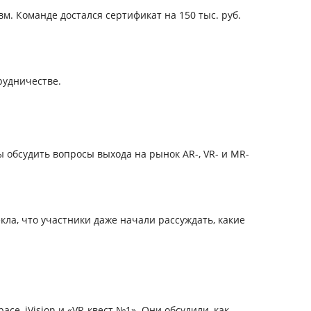
. Команде достался сертификат на 150 тыс. руб.
рудничестве.
 обсудить вопросы выхода на рынок AR-, VR- и MR-
кла, что участники даже начали рассуждать, какие
e, iVision и «VR-квест №1». Они обсудили, как