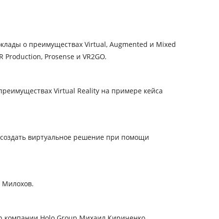
клады о преимуществах Virtual, Augmented и Mixed
 Production, Prosense и VR2GO.
реимуществах Virtual Reality на примере кейса
о создать виртуальное решение при помощи
р Милохов.
ор компании Holo Group Михаил Кириченко