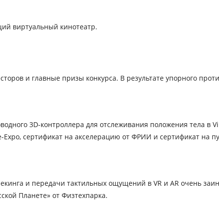
щий виртуальный кинотеатр.
сторов и главные призы конкурса. В результате упорного про
оводного 3D-контроллера для отслеживания положения тела в Vir
le-Expo, сертификат на акселерацию от ФРИИ и сертификат на п
трекинга и передачи тактильных ощущений в VR и AR очень заи
сской Планете» от Физтехпарка.