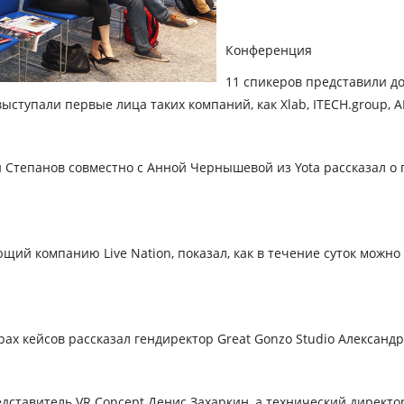
Конференция
11 спикеров представили до
ыступали первые лица таких компаний, как Xlab, ITECH.group, AR
 Степанов совместно с Анной Чернышевой из Yota рассказал о п
щий компанию Live Nation, показал, как в течение суток можн
ах кейсов рассказал гендиректор Great Gonzo Studio Александ
дставитель VR Concept Денис Захаркин, а технический директ