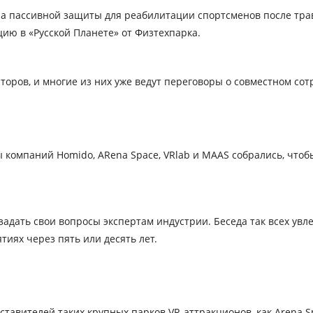
а пассивной защиты для реабилитации спортсменов после травм
цию в «Русской Планете» от Физтехпарка.
оров, и многие из них уже ведут переговоры о совместном сот
компаний Homido, ARena Space, VRlab и MAAS собрались, чтобы
адать свои вопросы экспертам индустрии. Беседа так всех увле
иях через пять или десять лет.
авителей таких крупных парков VR-аттракционов, как Arena Spac