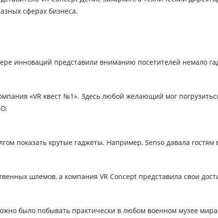
разных сферах бизнеса.
ре инноваций представили вниманию посетителей немало гадже
пания «VR квест №1». Здесь любой желающий мог погрузиться в
O.
гом показать крутые гаджеты. Например, Senso давала гостям 
твенных шлемов, а компания VR Concept представила свои дост
можно было побывать практически в любом военном музее мира,