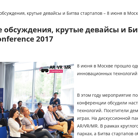
обсуждения, крутые девайсы и Битва стартапов – 8 июня в Мос
 обсуждения, крутые девайсы и Бит
nference 2017
8 июня в Москве прошло од
инновационных технологий
В этом году мероприятие по
конференции обсудили насто
технологий. Посетители дем
играх. На дискуссионной па
AR/VR/MR. В рамках круглого
парках, а Битва стартапов