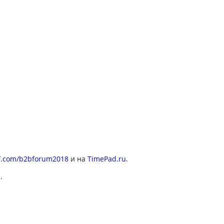
f.com/b2bforum2018
и на
TimePad.ru
.
.