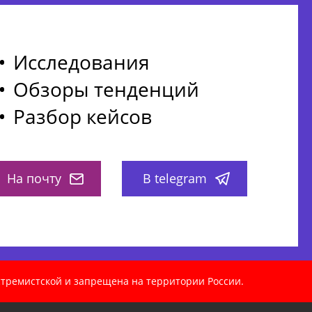
Исследования
Обзоры тенденций
Разбор кейсов
На почту
В telegram
кстремистской и запрещена на территории России.