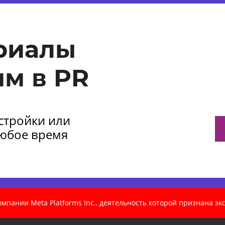
риалы
м в PR
астройки или
любое время
пании Meta Platforms Inc., деятельность которой признана э