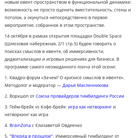
новым ивент-пространством в функциональной динамике:
возможность не просто оценить вместительность, стены и
потолок, а окунуться непосредственно в первое
мероприятие, собранное в этом пространстве.
14 октября в рамках открытия площадки Double Space
(Шлюзовая набережная, 2/1 стр.5) будем говорить о
поисках смыслов в ивенте, об иммерсивности,
диджитализации и игровых решениях для бизнеса. В
программе самого неожиданного лонча этой осени:
1.
К
вадро-форум
«Зачем? О кризисе смыслов в ивенте».
Методолог и модератор —
Дарья Масленникова
2. Воркшоп от
Союза провайдеров тимбилдинга России
3. Гейм-брейк vs Кофе-брейк:
игра как нетворкинг
и
нетворкинг как игра
4.
BrainZona
с Елизаветой Овдеенко
5.
"Вперёд в прошлое"
. Иммерсивный тимбилдинг от