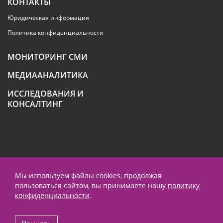
КОНТАКТЫ
Юридическая информация
Политика конфиденциальности
МОНИТОРИНГ СМИ
МЕДИААНАЛИТИКА
ИССЛЕДОВАНИЯ И
КОНСАЛТИНГ
+7 (495) 789-4259
Мы используем файлы cookies, продолжая
пользоваться сайтом, вы принимаете нашу
политику
contact@prnews.ru
конфиденциальности
.
Performance маркетинг - Emisart