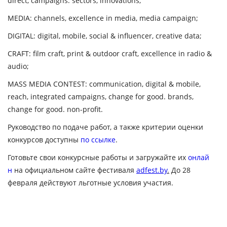
direct, campaigns: sectors, innovations;
MEDIA
: channels, excellence in media, media campaign;
DIGITAL
: digital, mobile, social & influencer, creative data;
CRAFT
: film craft, print & outdoor craft, excellence in radio &
audio;
MASS MEDIA CONTEST
: communication, digital & mobile,
reach, integrated campaigns, change for good. brands,
change for good. non-profit.
Руководство по подаче работ, а также критерии оценки
конкурсов доступны
по ссылке
.
Готовьте свои конкурсные работы и загружайте их
онлай
н
на официальном сайте фестиваля
adfest.by
.
До 28
февраля
действуют льготные условия участия.