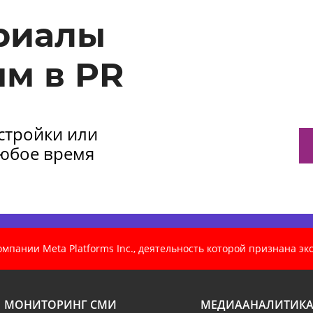
риалы
м в PR
астройки или
любое время
пании Meta Platforms Inc., деятельность которой признана э
МОНИТОРИНГ СМИ
МЕДИААНАЛИТИК