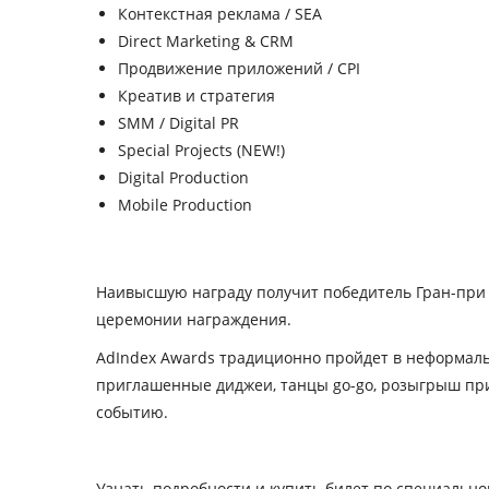
Контекстная реклама / SEA
Direct Marketing & CRM
Продвижение приложений / CPI
Креатив и стратегия
SMM / Digital PR
Special Projects (NEW!)
Digital Production
Mobile Production
Наивысшую награду получит победитель Гран-при «
церемонии награждения.
AdIndex Awards традиционно пройдет в неформаль
приглашенные диджеи, танцы go-go, розыгрыш приз
событию.
Узнать подробности и купить билет по специальн