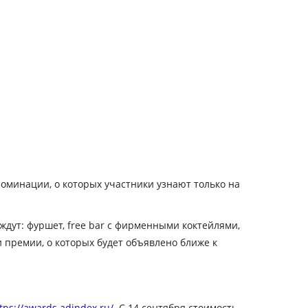
номинации, о которых участники узнают только на
дут: фуршет, free bar с фирменными коктейлями,
 премии, о которых будет объявлено ближе к
tps://awards.adindex.ru/
. С 14 сентября стоимость