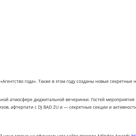
Агентство года». Также в этом году созданы новые секретные 
ной атмосфере диджитальной вечеринки. Гостей мероприятия ж
ов, афтерпати с DJ BAD ZU и — секретные секции и активности
ой цене можно на официальном сайте премии AdIndex Awards
ht