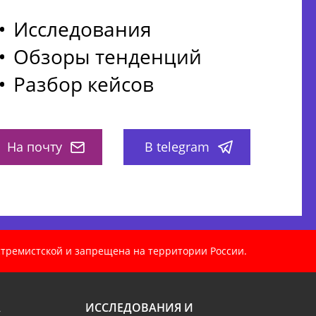
Исследования
Обзоры тенденций
Разбор кейсов
На почту
В telegram
кстремистской и запрещена на территории России.
А
ИССЛЕДОВАНИЯ И