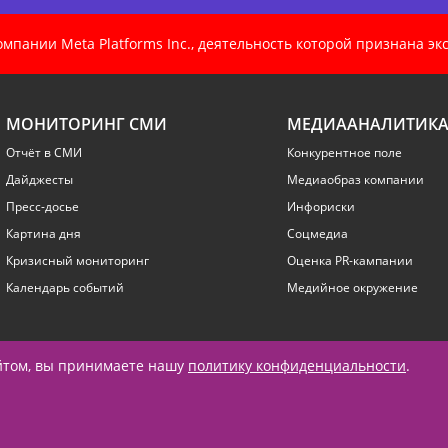
пании Meta Platforms Inc., деятельность которой признана э
МОНИТОРИНГ СМИ
МЕДИААНАЛИТИК
Отчёт в СМИ
Конкурентное поле
Дайджесты
Медиаобраз компании
Пресс-досье
Инфориски
Картина дня
Соцмедиа
Кризисный мониторинг
Оценка PR-кампании
Календарь событий
Медийное окружение
айтом, вы принимаете нашу
политику конфиденциальности
.
+7 (495) 789-4259
contact@prnews.ru