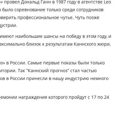
 провел Дональд Ганн в 1987 году в агентстве Leo
то было соревнование только среди сотрудников
роверить профессиональное чутье. Чуть позже
устрии.
е имеют наибольшие шансы на победу в этом году, и
максимально близок к результатам Каннского жюри,
оз» в России. Самые первые показы были только
итории. Так “Каннский прогноз” стал частью
ьвов в России принесли в нашу индустрию немного
ремонии награждения которого пройдут с 17 по 24