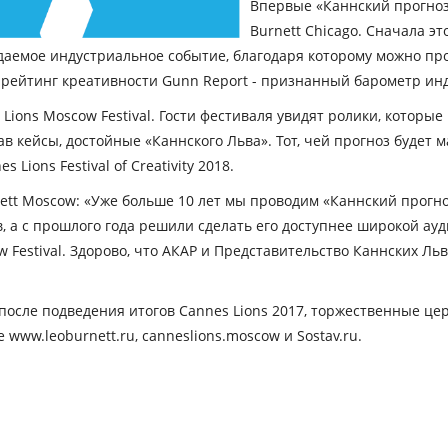
Впервые «Каннский прогноз»
Burnett Chicago. Сначала э
жидаемое индустриальное событие, благодаря которому можно п
рейтинг креативности Gunn Report - признанный барометр инд
 Lions Moscow Festival. Гости фестиваля увидят ролики, которы
в кейсы, достойные «Каннского Льва». Тот, чей прогноз будет 
ions Festival of Creativity 2018.
ett Moscow
: «Уже больше 10 лет мы проводим «Каннский прогн
, а с прошлого года решили сделать его доступнее широкой ауд
 Festival. Здорово, что АКАР и Представительство Каннских Л
 после подведения итогов Cannes Lions 2017, торжественные це
www.leoburnett.ru, canneslions.moscow и Sostav.ru.