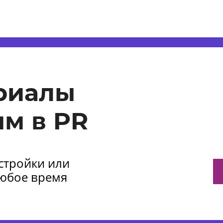
риалы
м в PR
астройки или
любое время