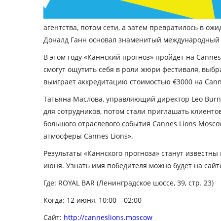
агентства, потом сети, а затем превратилось в о
Доналд Ганн основал знаменитый международный 
В этом году «Каннский прогноз» пройдет на Cannes
смогут ощутить себя в роли жюри фестиваля, выбра
выиграет аккредитацию стоимостью €3000 на Cannes L
Татьяна Маслова, управляющий директор Leo Burn
для сотрудников, потом стали приглашать клиентов
большого отраслевого события Cannes Lions Moscow
атмосферы Cannes Lions».
Результаты «Каннского прогноза» станут известны
июня. Узнать имя победителя можно будет на сайте 
Где:
ROYAL BAR (Ленинградское шоссе, 39, стр. 23)
Когда:
12 июня, 10:00 – 02:00
Сайт:
http
://
canneslions
.
moscow