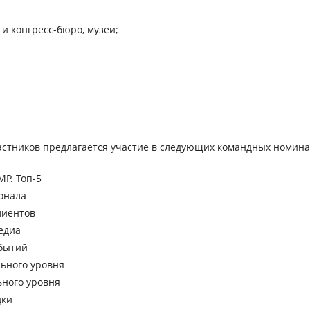
и конгресс-бюро, музеи;
астников предлагается участие в следующих командных номина
Р. Топ-5
онала
лиентов
едиа
бытий
ьного уровня
ного уровня
дки