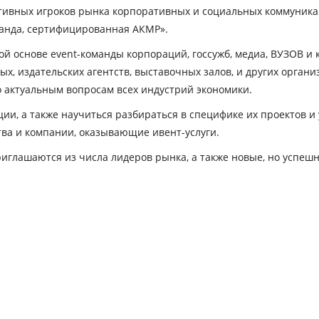
тивных игроков рынка корпоративных и социальных коммуникаци
манда, сертифицированная АКМР».
ой основе event-команды корпораций, госсужб, медиа, ВУЗОВ и к
ых, издательских агентств, выставочных залов, и других орган
 актуальным вопросам всех индустрий экономики.
ии, а также научиться разбираться в специфике их проектов и
тва и компании, оказывающие ивент-услуги.
приглашаются из числа лидеров рынка, а также новые, но успеш