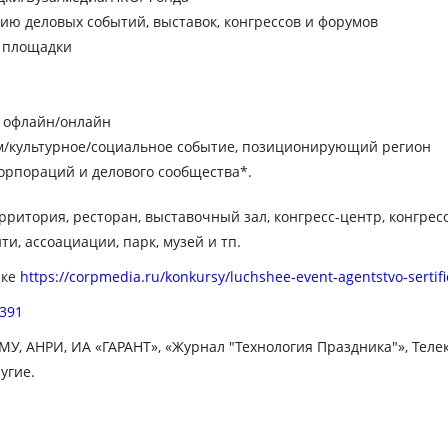
ю деловых событий, выставок, конгрессов и форумов
й площадки
 офлайн/онлайн
/культурное/социальное событие, позиционирующий регион
орпораций и делового сообщества*.
рритория, ресторан, выставочный зал, конгресс-центр, конгр
и, ассоациации, парк, музей и тп.
лке
https://corpmedia.ru/konkursy/luchshee-event-agentstvo-sertifi
=391
, АНРИ, ИА «ГАРАНТ», «Журнал "Технология Праздника"», Телекан
угие.