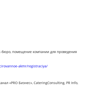
есс-бюро, помещение компании для проведения
cirovannoe-akmr/registraciya/
ал «PRO Бизнес», CateringConsulting, PR Info,