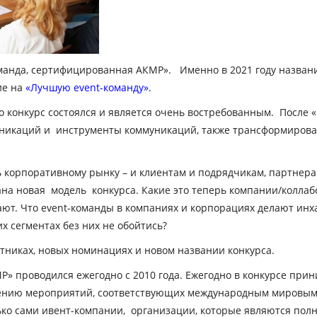
оманда, сертифицированная АКМР». Именно в 2021 году названи
ие на
«Лучшую
event
-команду»
.
то конкурс состоялся и является очень востребованным. После
икаций и инструменты коммуникаций, также трансформировал
 корпоративному рынку – и клиентам и подрядчикам, партнерам
дана новая модель конкурса. Какие это теперь компании/колла
ют. Что event-команды в компаниях и корпорациях делают инхау
х сегментах без них не обойтись?
тниках, новых номинациях и новом названии конкурса.
Р» проводился ежегодно с 2010 года. Ежегодно в конкурсе при
ению мероприятий, соответствующих международным мировым
лько сами ивент-компании, организации, которые являются п