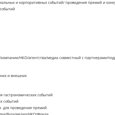
альных и корпоративных событий/ проведения премий и конку
 событий
компании/НКО/агентства/медиа совместный с партнерами/по
нних и внешних
я гастрономических событий
ых событий
а для проведения премий
дки/Вуза/медиа/НКО/Фонда