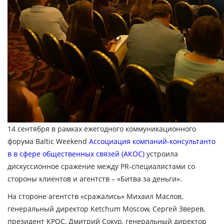
14 сентября в рамках ежегодного коммуникационного
форума Baltic Weekend
Ассоциация компаний-консультанто
в в сфере общественных связей (АКОС)
устроила
дискуссионное сражение между PR-специалистами со
стороны клиентов и агентств – «Битва за деньги».
На стороне агентств «сражались»
Михаил Маслов
,
генеральный директор Ketchum Moscow,
Сергей Зверев
,
президент КРОС,
Дмитрий Сокур
, генеральный директор