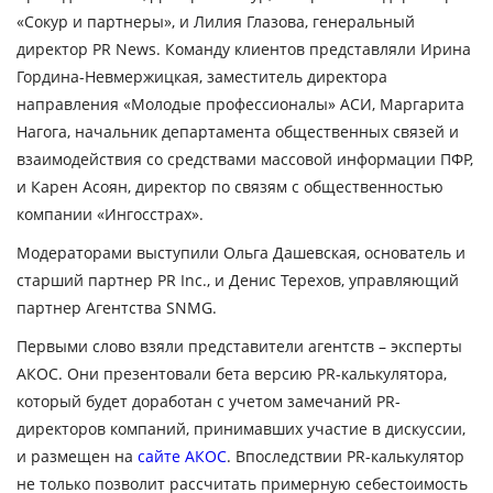
«Сокур и партнеры», и
Лилия Глазова
, генеральный
директор PR News. Команду клиентов представляли
Ирина
Гордина-Невмержицкая
, заместитель директора
направления «Молодые профессионалы» АСИ,
Маргарита
Нагога
, начальник департамента общественных связей и
взаимодействия со средствами массовой информации ПФР,
и
Карен Асоян
, директор по связям с общественностью
компании «Ингосстрах».
Модераторами выступили
Ольга Дашевская
, основатель и
старший партнер PR Inc., и
Денис Терехов
, управляющий
партнер Агентства SNMG.
Первыми слово взяли представители агентств – эксперты
АКОС. Они презентовали бета версию PR-калькулятора,
который будет доработан с учетом замечаний PR-
директоров компаний, принимавших участие в дискуссии,
и размещен на
сайте АКОС
. Впоследствии PR-калькулятор
не только позволит рассчитать примерную себестоимость