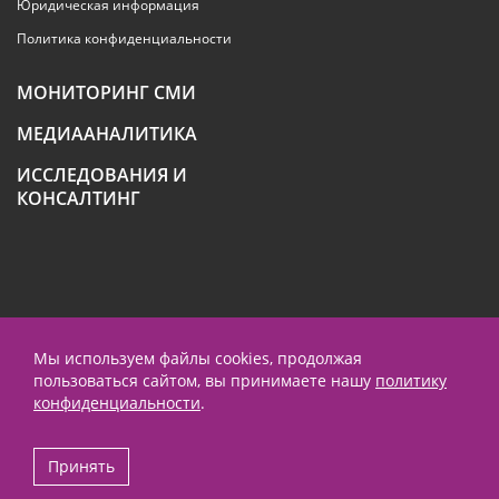
Юридическая информация
Политика конфиденциальности
МОНИТОРИНГ СМИ
МЕДИААНАЛИТИКА
ИССЛЕДОВАНИЯ И
КОНСАЛТИНГ
+7 (495) 789-4259
Мы используем файлы cookies, продолжая
пользоваться сайтом, вы принимаете нашу
политику
contact@prnews.ru
конфиденциальности
.
Performance маркетинг - Emisart
Принять
© 1995-2026 ООО «ПиАрНьюс Партнерс»